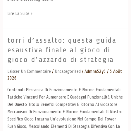
Lire La Suite »
torri d’assalto: questa guida
Torri
D’Assalto:
esaustiva finale al gioco di
Questa
gioco d’azzardo di strategia
Guida
Esaustiva
Laisser Un Commentaire
/
Uncategorized
/
Admna52y5
/
5 Août
Finale
2026
Al
Gioco
Contenuti Meccanica Di Funzionamento E Norme Fondamentali
Di
Tattiche Vincenti Per Aumentare I Guadagni Funzionalità Uniche
Gioco
Del Questo Titolo Benefici Competitivi E Ritorno Al Giocatore
D’Azzardo
Meccanismi Di Funzionamento E Norme Fondamentali Il Nostro
Di
Specifico Gioco Incarna Un’evoluzione Nel Campo Dei Tower
Strategia
Rush Gioco, Mescolando Elementi Di Strategia Difensiva Con La