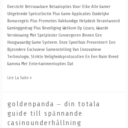
Innovatieve
Overzicht Betrouwbare Betaalopties Voor Elke Alle Gamer
Functies
Uitgebreide Spelcollectie Plus Game Applicaties Duidelijke
Bonusregels Plus Promoties Vakkundige Helpdesk Verantwoord
Gaminggedrag Plus Beveiliging Welkom Op Lizaro, Waarde
Vernieuwing Met Spelplezier Convergeren Binnen Een
Hoogwaardig Game Systeem. Onze Speelhuis Presenteert Een
Bijzondere Exclusieve Samenstelling Van Innovatieve
Technologie, Strikte Veiligheidsprotocollen En Een Ruim Breed
Gamma Met Entertainmentopties Dat
Lire La Suite »
goldenpanda – din totala
GoldenPanda
–
guide till spännande
Din
casinounderhållning
Totala