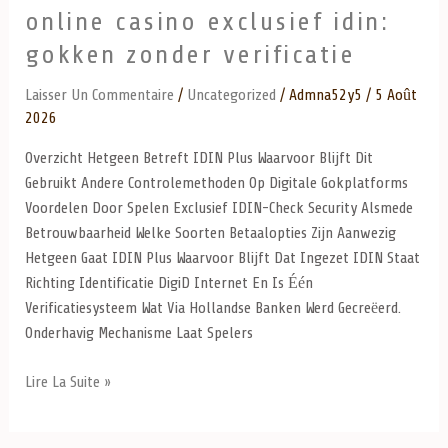
online casino exclusief idin:
Online
Casino
gokken zonder verificatie
Exclusief
IDIN:
Laisser Un Commentaire
/
Uncategorized
/
Admna52y5
/
5 Août
Gokken
2026
Zonder
Overzicht Hetgeen Betreft IDIN Plus Waarvoor Blijft Dit
Verificatie
Gebruikt Andere Controlemethoden Op Digitale Gokplatforms
Voordelen Door Spelen Exclusief IDIN-Check Security Alsmede
Betrouwbaarheid Welke Soorten Betaalopties Zijn Aanwezig
Hetgeen Gaat IDIN Plus Waarvoor Blijft Dat Ingezet IDIN Staat
Richting Identificatie DigiD Internet En Is Één
Verificatiesysteem Wat Via Hollandse Banken Werd Gecreëerd.
Onderhavig Mechanisme Laat Spelers
Lire La Suite »