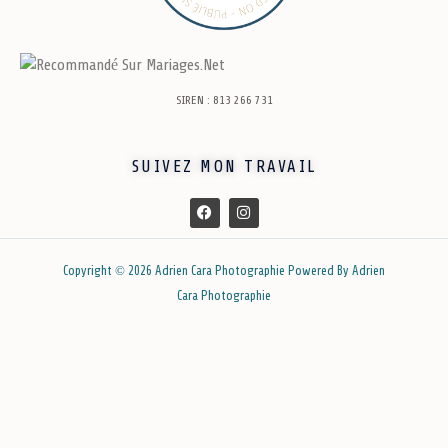
SIREN : 813 266 731
SUIVEZ MON TRAVAIL
F
I
A
N
C
S
E
T
B
A
Copyright © 2026 Adrien Cara Photographie Powered By Adrien
O
G
O
R
Cara Photographie
K
A
M