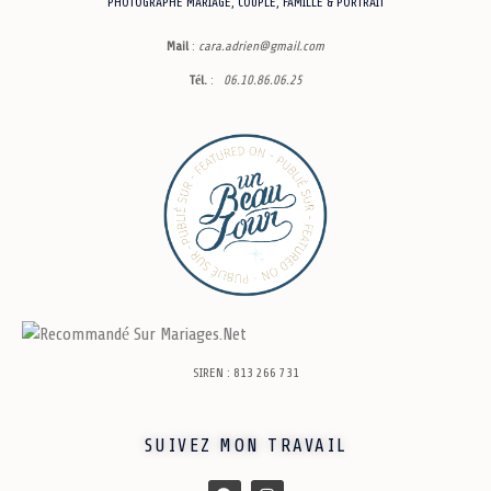
PHOTOGRAPHE MARIAGE, COUPLE, FAMILLE & PORTRAIT
Mail
:
cara.adrien@gmai
l.com
Tél.
:
06.10.86.06.25
SIREN : 813 266 731
SUIVEZ MON TRAVAIL
F
I