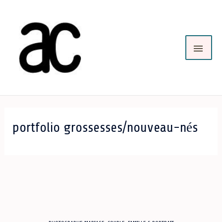
Aller
Au
ME
Contenu
PRI
portfolio grossesses/nouveau-nés