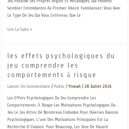
Jeu Possède Ses Propres Règles Et Mécaniques, Qui Peuvent
Novices
Sembler Intimidantes Au Premier Abord. Familiarisez-Vous Avec
Le Type De Jeu Qui Vous Intéresse, Que Ce
Lire La Suite »
les effets psychologiques du
Les
Effets
jeu comprendre les
Psychologiques
comportements à risque
Du
Jeu
Laisser Un Commentaire
/
Public
/
Ytneah
/
28 Juillet 2026
Comprendre
Les
Les Effets Psychologiques Du Jeu Comprendre Les
Comportements
Comportements À Risque Les Motivations Psychologiques Du
À
Jeu Le Jeu Attire De Nombreux Individus Pour Diverses Raisons
Risque
Psychologiques. L’une Des Motivations Principales Est La
Recherche D’évasion. Pour Beaucoup, Les Jeux De Hasard