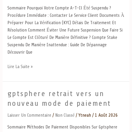
Manière
Sommaire Pourquoi Votre Compte A-T-Il Été Suspendu ?
Inattendue
Procédure Immédiate : Contacter Le Service Client Documents À
Préparer Pour La Vérification (KYC) Délais De Traitement Et
Résolution Comment Éviter Une Future Suspension Que Faire Si
Le Compte Est Clôturé De Manière Définitive ? Compte Stake
Suspendu De Manière Inattendue : Guide De Dépannage
Découvrir Que
Lire La Suite »
gptsphere retrait vers un
Gptsphere
Retrait
nouveau mode de paiement
Vers
Un
Laisser Un Commentaire
/
Non Classé
/
Ytneah
/
1 Août 2026
Nouveau
Sommaire Méthodes De Paiement Disponibles Sur Gptsphere
Mode