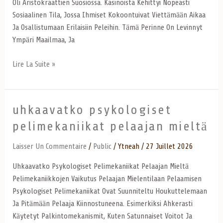
Oli Aristokraattien Suosiossa. Kasinoista Kehittyi Nopeasti
Sosiaalinen Tila, Jossa Ihmiset Kokoontuivat Viettämään Aikaa
Ja Osallistumaan Erilaisiin Peleihin. Tämä Perinne On Levinnyt
Ympäri Maailmaa, Ja
Lire La Suite »
uhkaavatko psykologiset
Uhkaavatko
Psykologiset
pelimekaniikat pelaajan mieltä
Pelimekaniikat
Pelaajan
Laisser Un Commentaire
/
Public
/
Ytneah
/
27 Juillet 2026
Mieltä
Uhkaavatko Psykologiset Pelimekaniikat Pelaajan Mieltä
Pelimekaniikkojen Vaikutus Pelaajan Mielentilaan Pelaamisen
Psykologiset Pelimekaniikat Ovat Suunniteltu Houkuttelemaan
Ja Pitämään Pelaaja Kiinnostuneena. Esimerkiksi Ahkerasti
Käytetyt Palkintomekanismit, Kuten Satunnaiset Voitot Ja