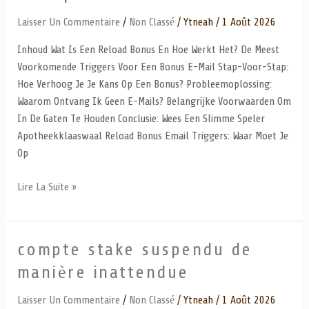
Mail
Laisser Un Commentaire
/
Non Classé
/
Ytneah
/
1 Août 2026
Triggers:
Let
Inhoud Wat Is Een Reload Bonus En Hoe Werkt Het? De Meest
Hierop
Voorkomende Triggers Voor Een Bonus E-Mail Stap-Voor-Stap:
Hoe Verhoog Je Je Kans Op Een Bonus? Probleemoplossing:
Waarom Ontvang Ik Geen E-Mails? Belangrijke Voorwaarden Om
In De Gaten Te Houden Conclusie: Wees Een Slimme Speler
Apotheekklaaswaal Reload Bonus Email Triggers: Waar Moet Je
Op
Lire La Suite »
compte stake suspendu de
Compte
Stake
manière inattendue
Suspendu
De
Laisser Un Commentaire
/
Non Classé
/
Ytneah
/
1 Août 2026