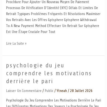
Procédure Pour Ajouter Un Nouveau Moyen De Paiement
De
Processus De Vérification D’Identité (KYC) Délais Et Limites De
Paiement
Retrait Typiques Problèmes Fréquents Et Résolutions Maximiser
Vos Retraits Avec Les Offres Gptsphere Gptsphere Withdrawal
To A New Payment Method Effectuer Un Retrait Sur Gptsphere
Est Une Étape Cruciale Pour Tout
Lire La Suite »
psychologie du jeu
Psychologie
Du
comprendre les motivations
Jeu
derrière le pari
Comprendre
Les
Laisser Un Commentaire
/
Public
/
Ytneah
/
28 Juillet 2026
Motivations
Derrière
Psychologie Du Jeu Comprendre Les Motivations Derrière Le Pari
Le
Les Différentes Motivations Des Joueurs La Psychologie Du Jeu