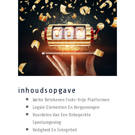
inhoudsopgave
Welke Betekenen Cruks-Vrije Platformen
Legale Elementen En Vergunningen
Voordelen Van Een Onbeperkte
Speelomgeving
Veiligheid En Integriteit