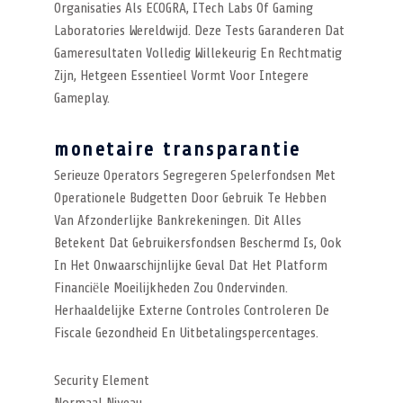
Organisaties Als ECOGRA, ITech Labs Of Gaming
Laboratories Wereldwijd. Deze Tests Garanderen Dat
Gameresultaten Volledig Willekeurig En Rechtmatig
Zijn, Hetgeen Essentieel Vormt Voor Integere
Gameplay.
monetaire transparantie
Serieuze Operators Segregeren Spelerfondsen Met
Operationele Budgetten Door Gebruik Te Hebben
Van Afzonderlijke Bankrekeningen. Dit Alles
Betekent Dat Gebruikersfondsen Beschermd Is, Ook
In Het Onwaarschijnlijke Geval Dat Het Platform
Financiële Moeilijkheden Zou Ondervinden.
Herhaaldelijke Externe Controles Controleren De
Fiscale Gezondheid En Uitbetalingspercentages.
Security Element
Normaal Niveau