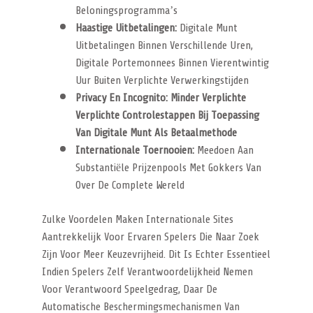
Beloningsprogramma’s
Haastige Uitbetalingen:
Digitale Munt
Uitbetalingen Binnen Verschillende Uren,
Digitale Portemonnees Binnen Vierentwintig
Uur Buiten Verplichte Verwerkingstijden
Privacy En Incognito: Minder Verplichte
Verplichte Controlestappen Bij Toepassing
Van Digitale Munt Als Betaalmethode
Internationale Toernooien:
Meedoen Aan
Substantiële Prijzenpools Met Gokkers Van
Over De Complete Wereld
Zulke Voordelen Maken Internationale Sites
Aantrekkelijk Voor Ervaren Spelers Die Naar Zoek
Zijn Voor Meer Keuzevrijheid. Dit Is Echter Essentieel
Indien Spelers Zelf Verantwoordelijkheid Nemen
Voor Verantwoord Speelgedrag, Daar De
Automatische Beschermingsmechanismen Van