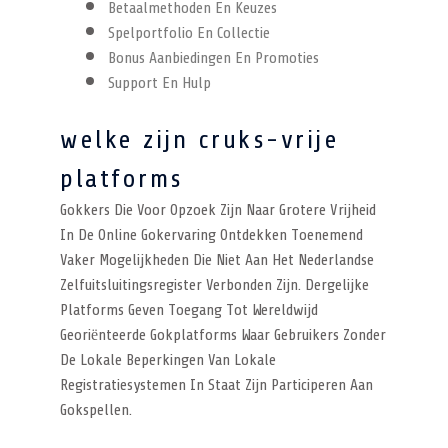
Betaalmethoden En Keuzes
Spelportfolio En Collectie
Bonus Aanbiedingen En Promoties
Support En Hulp
welke zijn cruks-vrije
platforms
Gokkers Die Voor Opzoek Zijn Naar Grotere Vrijheid
In De Online Gokervaring Ontdekken Toenemend
Vaker Mogelijkheden Die Niet Aan Het Nederlandse
Zelfuitsluitingsregister Verbonden Zijn. Dergelijke
Platforms Geven Toegang Tot Wereldwijd
Georiënteerde Gokplatforms Waar Gebruikers Zonder
De Lokale Beperkingen Van Lokale
Registratiesystemen In Staat Zijn Participeren Aan
Gokspellen.