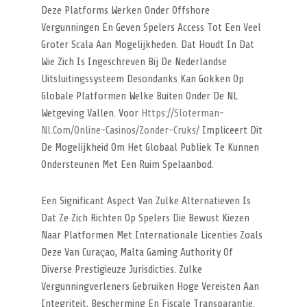
Deze Platforms Werken Onder Offshore
Vergunningen En Geven Spelers Access Tot Een Veel
Groter Scala Aan Mogelijkheden. Dat Houdt In Dat
Wie Zich Is Ingeschreven Bij De Nederlandse
Uitsluitingssysteem Desondanks Kan Gokken Op
Globale Platformen Welke Buiten Onder De NL
Wetgeving Vallen. Voor
Https://sloterman-
Nl.com/online-Casinos/zonder-Cruks/
Impliceert Dit
De Mogelijkheid Om Het Globaal Publiek Te Kunnen
Ondersteunen Met Een Ruim Spelaanbod.
Een Significant Aspect Van Zulke Alternatieven Is
Dat Ze Zich Richten Op Spelers Die Bewust Kiezen
Naar Platformen Met Internationale Licenties Zoals
Deze Van Curaçao, Malta Gaming Authority Of
Diverse Prestigieuze Jurisdicties. Zulke
Vergunningverleners Gebruiken Hoge Vereisten Aan
Integriteit, Bescherming En Fiscale Transparantie.