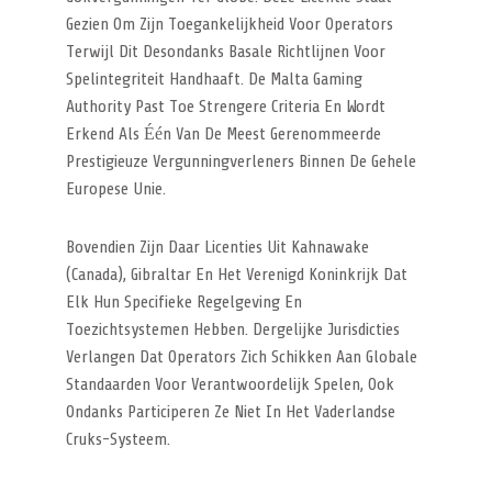
Gezien Om Zijn Toegankelijkheid Voor Operators
Terwijl Dit Desondanks Basale Richtlijnen Voor
Spelintegriteit Handhaaft. De Malta Gaming
Authority Past Toe Strengere Criteria En Wordt
Erkend Als Één Van De Meest Gerenommeerde
Prestigieuze Vergunningverleners Binnen De Gehele
Europese Unie.
Bovendien Zijn Daar Licenties Uit Kahnawake
(Canada), Gibraltar En Het Verenigd Koninkrijk Dat
Elk Hun Specifieke Regelgeving En
Toezichtsystemen Hebben. Dergelijke Jurisdicties
Verlangen Dat Operators Zich Schikken Aan Globale
Standaarden Voor Verantwoordelijk Spelen, Ook
Ondanks Participeren Ze Niet In Het Vaderlandse
Cruks-Systeem.