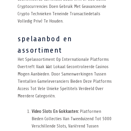
Cryptocurrencies Doen Gebruik Met Geavanceerde
Crypto Technieken Teneinde Transactiedetails
Volledig Privé Te Houden.
spelaanbod en
assortiment
Het Spelassortiment Op Internationale Platforms
Overtreft Vaak Wat Lokaal Gecontroleerde Casinos
Mogen Aanbieden. Door Samenwerkingen Tussen
Tientallen Gameleveranciers Bieden Deze Platforms
Access Tot Vele Unieke Speltitels Verdeeld Over
Meerdere Categoriën.
Video Slots En Gokkasten:
Platformen
Bieden Collecties Van Tweeduizend Tot 5000
Verschillende Slots, Variërend Tussen