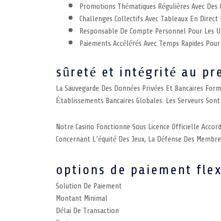
Promotions Thématiques Régulières Avec Des 
Challenges Collectifs Avec Tableaux En Direct
Responsable De Compte Personnel Pour Les Ut
Paiements Accélérés Avec Temps Rapides Pour 
sûreté et intégrité au pr
La Sauvegarde Des Données Privées Et Bancaires Form
Établissements Bancaires Globales. Les Serveurs Sont
Notre Casino Fonctionne Sous Licence Officielle Accor
Concernant L’équité Des Jeux, La Défense Des Membre
options de paiement flex
Solution De Paiement
Montant Minimal
Délai De Transaction