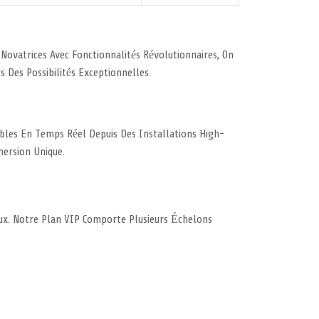
Novatrices Avec Fonctionnalités Révolutionnaires, On
 Des Possibilités Exceptionnelles.
ables En Temps Réel Depuis Des Installations High-
mersion Unique.
eux. Notre Plan VIP Comporte Plusieurs Échelons