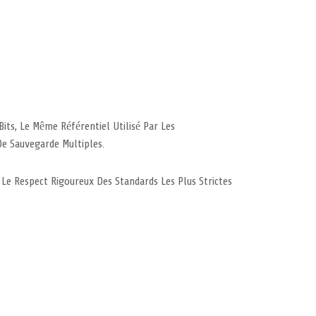
ts, Le Même Référentiel Utilisé Par Les
De Sauvegarde Multiples.
 Le Respect Rigoureux Des Standards Les Plus Strictes