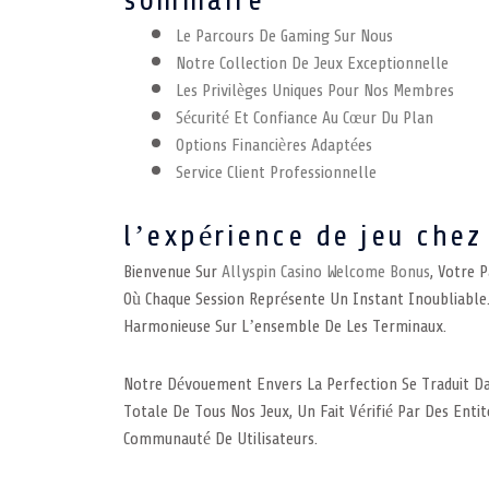
sommaire
Le Parcours De Gaming Sur Nous
Notre Collection De Jeux Exceptionnelle
Les Privilèges Uniques Pour Nos Membres
Sécurité Et Confiance Au Cœur Du Plan
Options Financières Adaptées
Service Client Professionnelle
l’expérience de jeu chez
Bienvenue Sur
Allyspin Casino Welcome Bonus
, Votre 
Où Chaque Session Représente Un Instant Inoubliable. 
Harmonieuse Sur L’ensemble De Les Terminaux.
Notre Dévouement Envers La Perfection Se Traduit Da
Totale De Tous Nos Jeux, Un Fait Vérifié Par Des Ent
Communauté De Utilisateurs.