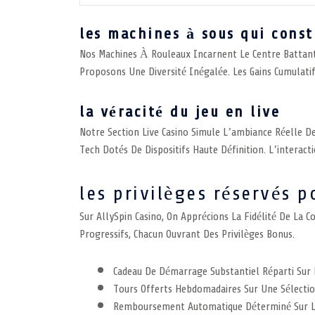
les machines à sous qui cons
Nos Machines À Rouleaux Incarnent Le Centre Battant 
Proposons Une Diversité Inégalée. Les Gains Cumulati
la véracité du jeu en live
Notre Section Live Casino Simule L’ambiance Réelle D
Tech Dotés De Dispositifs Haute Définition. L’intera
les privilèges réservés p
Sur AllySpin Casino, On Apprécions La Fidélité De La
Progressifs, Chacun Ouvrant Des Privilèges Bonus.
Cadeau De Démarrage Substantiel Réparti Sur
Tours Offerts Hebdomadaires Sur Une Sélectio
Remboursement Automatique Déterminé Sur L’u