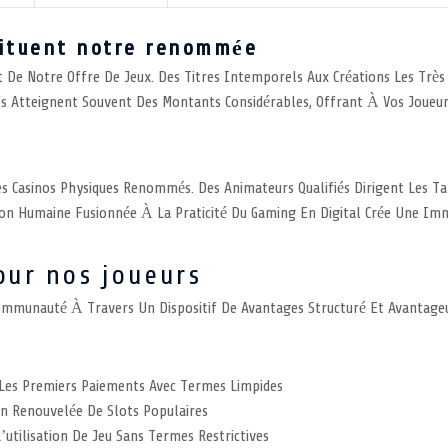
tituent notre renommée
De Notre Offre De Jeux. Des Titres Intemporels Aux Créations Les Très 
fs Atteignent Souvent Des Montants Considérables, Offrant À Vos Joueurs
es Casinos Physiques Renommés. Des Animateurs Qualifiés Dirigent Les T
ction Humaine Fusionnée À La Praticité Du Gaming En Digital Crée Une Im
our nos joueurs
 Communauté À Travers Un Dispositif De Avantages Structuré Et Avantag
 Les Premiers Paiements Avec Termes Limpides
n Renouvelée De Slots Populaires
tilisation De Jeu Sans Termes Restrictives