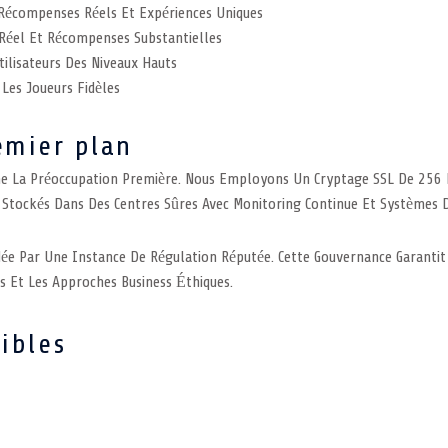
Récompenses Réels Et Expériences Uniques
 Réel Et Récompenses Substantielles
ilisateurs Des Niveaux Hauts
Les Joueurs Fidèles
emier plan
e La Préoccupation Première. Nous Employons Un Cryptage SSL De 256 Bi
 Stockés Dans Des Centres Sûres Avec Monitoring Continue Et Systèmes 
dée Par Une Instance De Régulation Réputée. Cette Gouvernance Garantit
s Et Les Approches Business Éthiques.
ibles