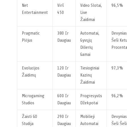
Net
Virš
Video Slotai,
96,5%
Entertainment
450
Live
Žaidimai
Pragmatic
380 Ir
Automatai,
Devynias
Plėjus
Daugiau
Gyvųjų
Šeši Ketu
Dilierių
Procenta
Gamai
Evolucijos
120 Ir
Tiesioginiai
97,3%
Žaidimų
Daugiau
Kazinų
Žaidimai
Microgaming
600 Ir
Progresyvūs
96,2%
Studios
Daugiau
Džekpotai
Žaisti GO
290 Ir
Mobilieji
Devynias
Studija
Daugiau
Automatai
Šeši Šeši