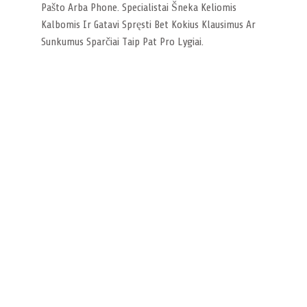
Pašto Arba Phone. Specialistai Šneka Keliomis
Kalbomis Ir Gatavi Spręsti Bet Kokius Klausimus Ar
Sunkumus Sparčiai Taip Pat Pro Lygiai.