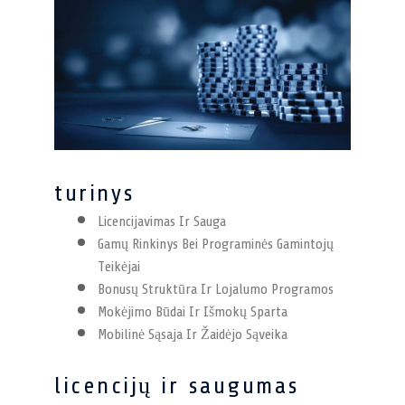
turinys
Licencijavimas Ir Sauga
Gamų Rinkinys Bei Programinės Gamintojų
Teikėjai
Bonusų Struktūra Ir Lojalumo Programos
Mokėjimo Būdai Ir Išmokų Sparta
Mobilinė Sąsaja Ir Žaidėjo Sąveika
licencijų ir saugumas