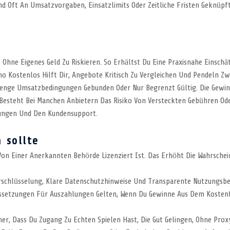
nd Oft An Umsatzvorgaben, Einsatzlimits Oder Zeitliche Fristen Geknü
 Ohne Eigenes Geld Zu Riskieren. So Erhältst Du Eine Praxisnahe Einsch
ino Kostenlos Hilft Dir, Angebote Kritisch Zu Vergleichen Und Pendeln Z
trenge Umsatzbedingungen Gebunden Oder Nur Begrenzt Gültig. Die Gew
 Besteht Bei Manchen Anbietern Das Risiko Von Versteckten Gebühren O
ungen Und Den Kundensupport.
 sollte
Von Einer Anerkannten Behörde Lizenziert Ist. Das Erhöht Die Wahrscheinl
erschlüsselung, Klare Datenschutzhinweise Und Transparente Nutzungsb
ussetzungen Für Auszahlungen Gelten, Wenn Du Gewinne Aus Dem Kosten
cher, Dass Du Zugang Zu Echten Spielen Hast, Die Gut Gelingen, Ohne Pro