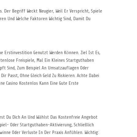
. Der Begriff Weckt Neugier, Weil Er Verspricht, Spiele
ren Und Welche Faktoren Wichtig Sind, Damit Du
 Erstinvestition Genutzt Werden Können. Ziel Ist Es,
tenlose Freispiele, Mal Ein Kleines Startguthaben
pft Sind, Zum Beispiel An Umsatzauflagen Oder
r Passt, Ohne Gleich Geld Zu Riskieren. Achte Dabei
ine Casino Kostenlos Kann Eine Gute Erste
dest Du Dich An Und Wählst Das Kostenfreie Angebot
spiel- Oder Startguthaben-Aktivierung, Schließlich
winne Oder Verluste In Der Praxis Anfühlen. Wichtig: