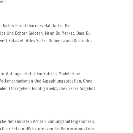
hen.
 Nichts Einsatzbarriers Hat. Nutze Die
ips Und Echten Geldern. Wenn Du Merkst, Dass Du
ell Belastet. Alles Spitze Online Casino Kostenlos
Für Anfänger Bietet Ein Solches Modell Eine
Zufallsmechanismen Und Auszahlungstabellen, Ohne
unden Übergehen. Wichtig Bleibt, Dass Jedes Angebot
liche Nebenkosten Achten: Zahlungsmittelgebühren,
n Oder Setzen Höchstgrenzen Bei
Beticocasinos.com