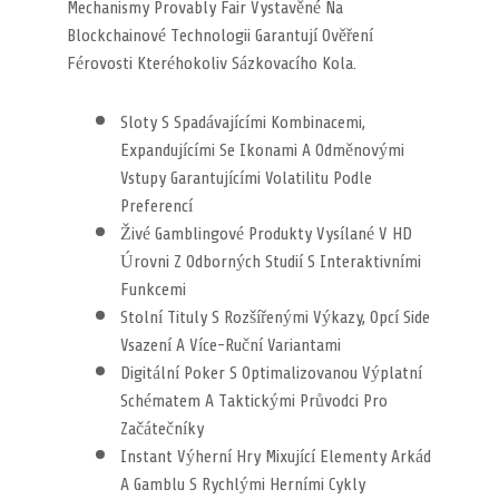
Mechanismy Provably Fair Vystavěné Na
Blockchainové Technologii Garantují Ověření
Férovosti Kteréhokoliv Sázkovacího Kola.
Sloty S Spadávajícími Kombinacemi,
Expandujícími Se Ikonami A Odměnovými
Vstupy Garantujícími Volatilitu Podle
Preferencí
Živé Gamblingové Produkty Vysílané V HD
Úrovni Z Odborných Studií S Interaktivními
Funkcemi
Stolní Tituly S Rozšířenými Výkazy, Opcí Side
Vsazení A Více-Ruční Variantami
Digitální Poker S Optimalizovanou Výplatní
Schématem A Taktickými Průvodci Pro
Začátečníky
Instant Výherní Hry Mixující Elementy Arkád
A Gamblu S Rychlými Herními Cykly