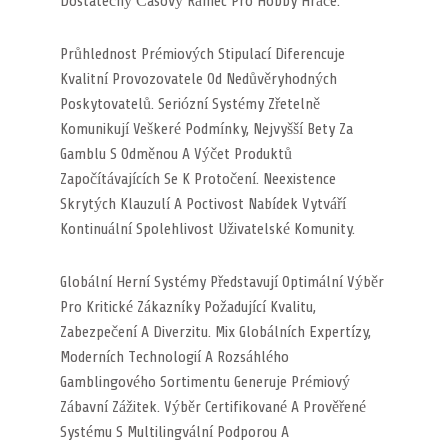
Dostatečný Časový Rámec Pro Hobby Hráče.
Průhlednost Prémiových Stipulací Diferencuje
Kvalitní Provozovatele Od Nedůvěryhodných
Poskytovatelů. Seriózní Systémy Zřetelně
Komunikují Veškeré Podmínky, Nejvyšší Bety Za
Gamblu S Odměnou A Výčet Produktů
Započítávajících Se K Protočení. Neexistence
Skrytých Klauzulí A Poctivost Nabídek Vytváří
Kontinuální Spolehlivost Uživatelské Komunity.
Globální Herní Systémy Představují Optimální Výběr
Pro Kritické Zákazníky Požadující Kvalitu,
Zabezpečení A Diverzitu. Mix Globálních Expertízy,
Moderních Technologií A Rozsáhlého
Gamblingového Sortimentu Generuje Prémiový
Zábavní Zážitek. Výběr Certifikované A Prověřené
Systému S Multilingvální Podporou A