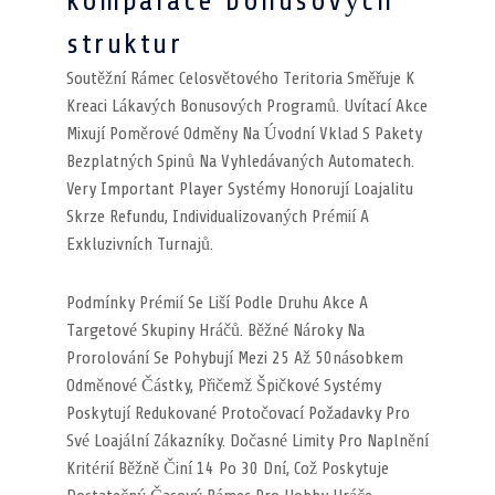
komparace bonusových
struktur
Soutěžní Rámec Celosvětového Teritoria Směřuje K
Kreaci Lákavých Bonusových Programů. Uvítací Akce
Mixují Poměrové Odměny Na Úvodní Vklad S Pakety
Bezplatných Spinů Na Vyhledávaných Automatech.
Very Important Player Systémy Honorují Loajalitu
Skrze Refundu, Individualizovaných Prémií A
Exkluzivních Turnajů.
Podmínky Prémií Se Liší Podle Druhu Akce A
Targetové Skupiny Hráčů. Běžné Nároky Na
Prorolování Se Pohybují Mezi 25 Až 50násobkem
Odměnové Částky, Přičemž Špičkové Systémy
Poskytují Redukované Protočovací Požadavky Pro
Své Loajální Zákazníky. Dočasné Limity Pro Naplnění
Kritérií Běžně Činí 14 Po 30 Dní, Což Poskytuje