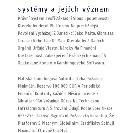
systémy a jejích význam
Právní Systém Tvoří Základní Sloup Spolehlivosti
Kterékoliv Herní Platformy. Nejprestižnější
Povolení Vycházejí Z Jurisdikcí Jako Malta, Gibraltar,
Curacao Nebo Isle Of Man. Kterákoliv Z Daných
Orgánů Určuje Vlastní Nároky Na Finanční
Dostatečnost, Zabezpečení Hráčských Financí A
Opakované Kontroly Gamblingového Softwaru.
Maltská Gamblingová Autorita Třeba Požaduje
Minimální Rezervu 100 000 EUR A Periodické
Finanční Kontroly Každé 6 Měsíců. Licence Z
Gibraltar RGA Vyžaduje Důraz Na Technickou
Infrastrukturu A Šifrování Údajů Podle Specifikace
AES-256. Takové Rigorózní Požadavky Garantují, Že
Platformy S Platnými Globálními Certifikáty Splňují
Maximální Úrovně Odvětví.