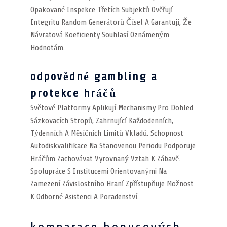
Opakované Inspekce Třetích Subjektů Ověřují
Integritu Random Generátorů Čísel A Garantují, Že
Návratová Koeficienty Souhlasí Oznámeným
Hodnotám.
odpovědné gambling a
protekce hráčů
Světové Platformy Aplikují Mechanismy Pro Dohled
Sázkovacích Stropů, Zahrnující Každodenních,
Týdenních A Měsíčních Limitů Vkladů. Schopnost
Autodiskvalifikace Na Stanovenou Periodu Podporuje
Hráčům Zachovávat Vyrovnaný Vztah K Zábavě.
Spolupráce S Institucemi Orientovanými Na
Zamezení Závislostního Hraní Zpřístupňuje Možnost
K Odborné Asistenci A Poradenství.