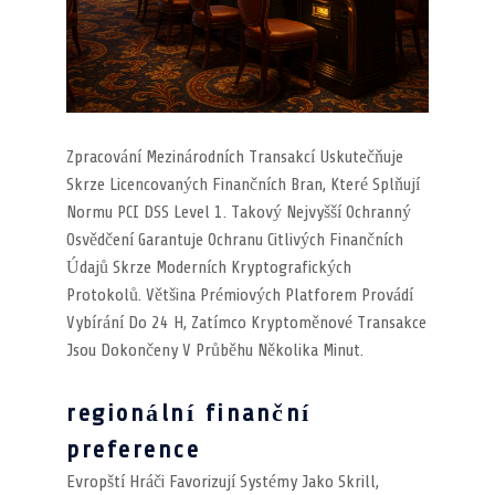
Zpracování Mezinárodních Transakcí Uskutečňuje
Skrze Licencovaných Finančních Bran, Které Splňují
Normu PCI DSS Level 1. Takový Nejvyšší Ochranný
Osvědčení Garantuje Ochranu Citlivých Finančních
Údajů Skrze Moderních Kryptografických
Protokolů. Většina Prémiových Platforem Provádí
Vybírání Do 24 H, Zatímco Kryptoměnové Transakce
Jsou Dokončeny V Průběhu Několika Minut.
regionální finanční
preference
Evropští Hráči Favorizují Systémy Jako Skrill,