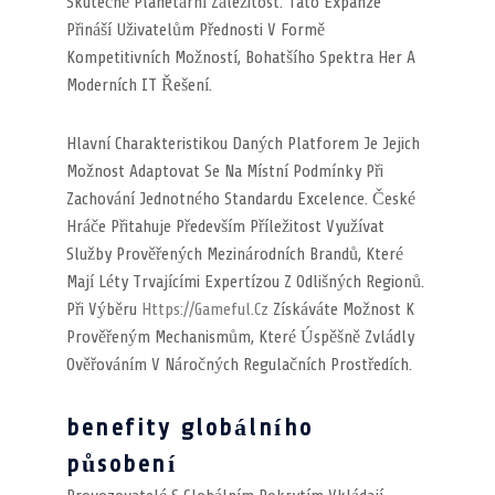
Skutečně Planetární Záležitost. Tato Expanze
Přináší Uživatelům Přednosti V Formě
Kompetitivních Možností, Bohatšího Spektra Her A
Moderních IT Řešení.
Hlavní Charakteristikou Daných Platforem Je Jejich
Možnost Adaptovat Se Na Místní Podmínky Při
Zachování Jednotného Standardu Excelence. České
Hráče Přitahuje Především Příležitost Využívat
Služby Prověřených Mezinárodních Brandů, Které
Mají Léty Trvajícími Expertízou Z Odlišných Regionů.
Při Výběru
Https://gameful.cz
Získáváte Možnost K
Prověřeným Mechanismům, Které Úspěšně Zvládly
Ověřováním V Náročných Regulačních Prostředích.
benefity globálního
působení