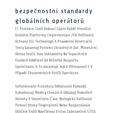
bezpečnostní standardy
globálních operátorů
IT Protekce Tvoří Vedoucí Zájem Každé Prestižní
Globální Platformy. Implementace 2FA Ověřování,
Ochrany SSL Technologií A Pravidelné Penetrační
Testy Garantují Protekci Chráněných Dat. Monetární
Aktiva Hráčů Jsou Uskladněny Na Separátních
Fondech Odděleně Od Běžného Rozpočtu
Společnosti, A To Garantuje Jejich Přístupnost I V
Případě Ekonomických Potíží Operátora.
Sofistikované Protokoly Odhalování Podvodů
Vyhodnocují Modely Chování A Odhalují Podezřelé
Aktivity V Skutečném Čase. Biologická Ověřování
Pomocí Otisky Fingerprintů Nebo Rozpoznávání
Obličeje Vnáší Navýšenou Vrstvu Zabezpečení Účtů.