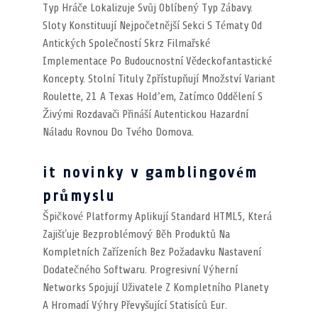
Typ Hráče Lokalizuje Svůj Oblíbený Typ Zábavy.
Sloty Konstituují Nejpočetnější Sekci S Tématy Od
Antických Společností Skrz Filmařské
Implementace Po Budoucnostní Vědeckofantastické
Koncepty. Stolní Tituly Zpřístupňují Množství Variant
Roulette, 21 A Texas Hold’em, Zatímco Oddělení S
Živými Rozdavači Přináší Autentickou Hazardní
Náladu Rovnou Do Tvého Domova.
it novinky v gamblingovém
průmyslu
Špičkové Platformy Aplikují Standard HTML5, Která
Zajišťuje Bezproblémový Běh Produktů Na
Kompletních Zařízeních Bez Požadavku Nastavení
Dodatečného Softwaru. Progresivní Výherní
Networks Spojují Uživatele Z Kompletního Planety
A Hromadí Výhry Převyšující Statisíců Eur.