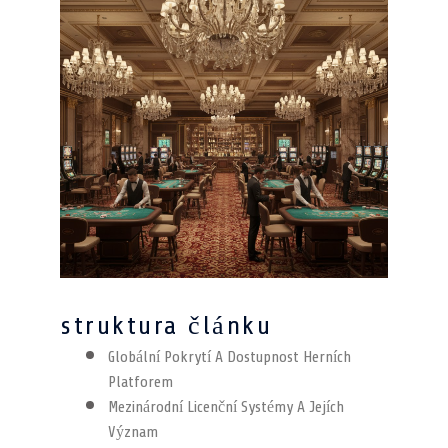
struktura článku
Globální Pokrytí A Dostupnost Herních
Platforem
Mezinárodní Licenční Systémy A Jejích
Význam