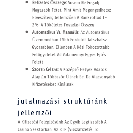
Befizetés Összege:
Sosem Ne Fogadj
Magasabb Tétet, Mint Amit Megengedhetsz
Elveszíteni; Jellemzően A Bankrollod 1-
2%-A Tökéletes Fogadási Összeg
Automatikus Vs. Manuális:
Az Automatikus
Üzemmódban Több Fordulót Játszhatsz
Gyorsabban, Ellenben A Kézi Fokozottabb
Felügyeletet Ad Valamennyi Egyes Ejtés
Felett
Szorzó Célzás:
A Középső Helyek Adatok
Alapján Többször Ütnek Be, De Alacsonyabb
Kifizetéseket Kínálnak
jutalmazási struktúránk
jellemzői
A Kifizetési Felépítésünk Az Egyik Legtisztább A
Casino Szektorban. Az RTP (Visszafizetés To