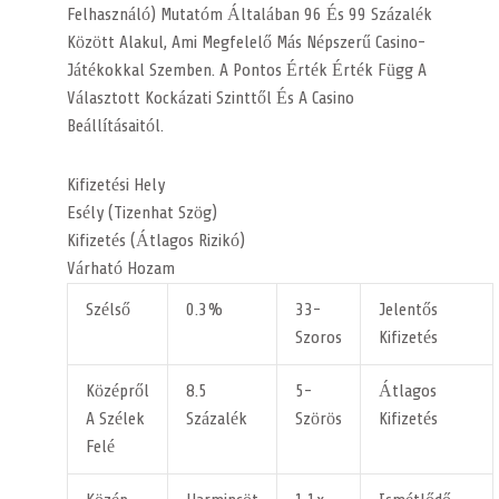
Felhasználó) Mutatóm Általában 96 És 99 Százalék
Között Alakul, Ami Megfelelő Más Népszerű Casino-
Játékokkal Szemben. A Pontos Érték Érték Függ A
Választott Kockázati Szinttől És A Casino
Beállításaitól.
Kifizetési Hely
Esély (tizenhat Szög)
Kifizetés (Átlagos Rizikó)
Várható Hozam
Szélső
0.3%
33-
Jelentős
Szoros
Kifizetés
Középről
8.5
5-
Átlagos
A Szélek
Százalék
Szörös
Kifizetés
Felé