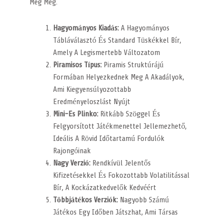
Meg Meg.
Hagyományos Kiadás:
A Hagyományos
Tábláválasztó És Standard Tüskékkel Bír,
Amely A Legismertebb Változatom
Piramisos Típus:
Piramis Struktúrájú
Formában Helyezkednek Meg A Akadályok,
Ami Kiegyensúlyozottabb
Eredményeloszlást Nyújt
Mini-Es Plinko:
Ritkább Szöggel És
Felgyorsított Játékmenettel Jellemezhető,
Ideális A Rövid Időtartamú Fordulók
Rajongóinak
Nagy Verzió:
Rendkívül Jelentős
Kifizetésekkel És Fokozottabb Volatilitással
Bír, A Kockázatkedvelők Kedvéért
Többjátékos Verziók:
Nagyobb Számú
Játékos Egy Időben Játszhat, Ami Társas