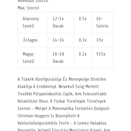
Minimális Szorzó
Max. Szorzó
Alacsony
12-14
0.5x
16-
Szintű
Darab
Szörös
Átlagos
14-16
0,3x
33x
Magas
16-18
0.2x
555x
Szintű
Darab
A Tüskék Konfigurációja És Mennyisége Döntően
Alakítja A Eredményt. Növekvő Szög Mellett
További Pályamódosítás Zajlik, Ami Fokozottabb
Volatilitást Okoz. A Fizikai Törvények Törvények
Szerint – Melyet A Matematika Területén Dolgozó
Christian Huygens Is Bizonyított A
Valószínűségszámítás Terén – A Lemez Haladása
Binomiális Jellegű Eloszlási Mintázatot Követi, Ami