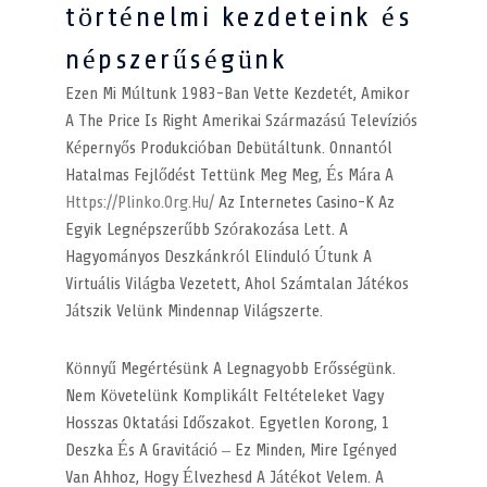
történelmi kezdeteink és
népszerűségünk
Ezen Mi Múltunk 1983-Ban Vette Kezdetét, Amikor
A The Price Is Right Amerikai Származású Televíziós
Képernyős Produkcióban Debütáltunk. Onnantól
Hatalmas Fejlődést Tettünk Meg Meg, És Mára A
Https://plinko.org.hu/
Az Internetes Casino-K Az
Egyik Legnépszerűbb Szórakozása Lett. A
Hagyományos Deszkánkról Elinduló Útunk A
Virtuális Világba Vezetett, Ahol Számtalan Játékos
Játszik Velünk Mindennap Világszerte.
Könnyű Megértésünk A Legnagyobb Erősségünk.
Nem Követelünk Komplikált Feltételeket Vagy
Hosszas Oktatási Időszakot. Egyetlen Korong, 1
Deszka És A Gravitáció – Ez Minden, Mire Igényed
Van Ahhoz, Hogy Élvezhesd A Játékot Velem. A