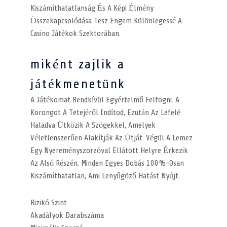
Kiszámíthatatlanság És A Képi Élmény
Összekapcsolódása Tesz Engem Különlegessé A
Casino Játékok Szektorában.
miként zajlik a
játékmenetünk
A Játékomat Rendkívül Egyértelmű Felfogni. A
Korongot A Tetejéről Indítod, Ezután Az Lefelé
Haladva Ütközik A Szögekkel, Amelyek
Véletlenszerűen Alakítják Az Útját. Végül A Lemez
Egy Nyereményszorzóval Ellátott Helyre Érkezik
Az Alsó Részén. Minden Egyes Dobás 100%-Osan
Kiszámíthatatlan, Ami Lenyűgöző Hatást Nyújt.
Rizikó Szint
Akadályok Darabszáma