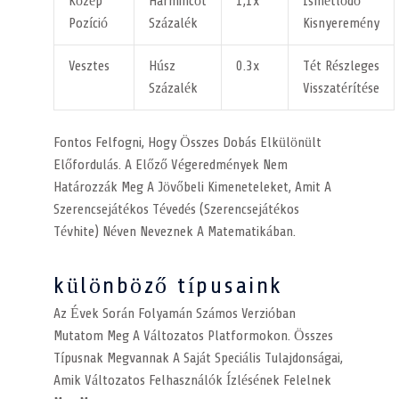
Közép
Harmincöt
1,1x
Ismétlődő
Pozíció
Százalék
Kisnyeremény
Vesztes
Húsz
0.3x
Tét Részleges
Százalék
Visszatérítése
Fontos Felfogni, Hogy Összes Dobás Elkülönült
Előfordulás. A Előző Végeredmények Nem
Határozzák Meg A Jövőbeli Kimeneteleket, Amit A
Szerencsejátékos Tévedés (szerencsejátékos
Tévhite) Néven Neveznek A Matematikában.
különböző típusaink
Az Évek Során Folyamán Számos Verzióban
Mutatom Meg A Változatos Platformokon. Összes
Típusnak Megvannak A Saját Speciális Tulajdonságai,
Amik Változatos Felhasználók Ízlésének Felelnek