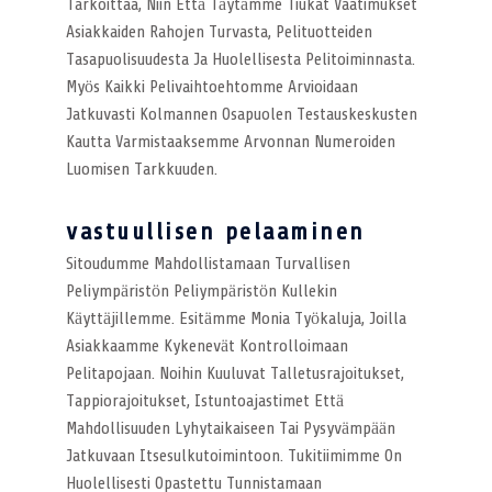
Tarkoittaa, Niin Että Täytämme Tiukat Vaatimukset
Asiakkaiden Rahojen Turvasta, Pelituotteiden
Tasapuolisuudesta Ja Huolellisesta Pelitoiminnasta.
Myös Kaikki Pelivaihtoehtomme Arvioidaan
Jatkuvasti Kolmannen Osapuolen Testauskeskusten
Kautta Varmistaaksemme Arvonnan Numeroiden
Luomisen Tarkkuuden.
vastuullisen pelaaminen
Sitoudumme Mahdollistamaan Turvallisen
Peliympäristön Peliympäristön Kullekin
Käyttäjillemme. Esitämme Monia Työkaluja, Joilla
Asiakkaamme Kykenevät Kontrolloimaan
Pelitapojaan. Noihin Kuuluvat Talletusrajoitukset,
Tappiorajoitukset, Istuntoajastimet Että
Mahdollisuuden Lyhytaikaiseen Tai Pysyvämpään
Jatkuvaan Itsesulkutoimintoon. Tukitiimimme On
Huolellisesti Opastettu Tunnistamaan