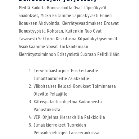
Meillä Kaikilla Bonuseduulla Ovat Läpinäkyvät
Säädökset, Mitkä Esitämme Läpinäkyvästi Ennen
Bonuksen Aktivointia. Kierrätysvaatimukset Eroavat
Bonustyypistä Kohtaan, Kuitenkin Nuo Ovat
Tasaisesti Sektorin Keskitasoa Kilpailukykyisemmät.
Asiakkaamme Voivat Tarkkailemaan
Kierrätystoiminnon Edistymistä Suoraan Pelitilillään.
Tervetuliaistarjous Ensikertaisille
Ilmoittautuneille Asiakkaille
Viikoittaiset Reload-Bonukset Toiminnassa
Oleville Pelaajille
Käteispalautusohjelma Kadonneista
Panostuksista
VIP-Ohjelma Hierarkisilla Palkkioilla
Ilmaiskierrokset Tuoreiden
Pelivaihtoehtojen Lanseerauksissa