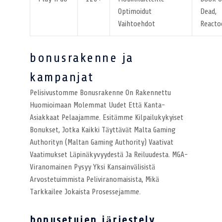
Optimoidut
Dead,
Vaihtoehdot
Reacto
bonusrakenne ja
kampanjat
Pelisivustomme Bonusrakenne On Rakennettu
Huomioimaan Molemmat Uudet Että Kanta-
Asiakkaat Pelaajamme. Esitämme Kilpailukykyiset
Bonukset, Jotka Kaikki Täyttävät Malta Gaming
Authorityn (Maltan Gaming Authority) Vaativat
Vaatimukset Läpinäkyvyydestä Ja Reiluudesta. MGA-
Viranomainen Pysyy Yksi Kansainvälisistä
Arvostetuimmista Peliviranomaisista, Mikä
Tarkkailee Jokaista Prosessejamme.
bonusetujen järjestely