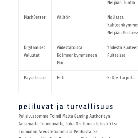
Neljään Tuntia
MuchBetter
Välitön
Nollasta
Kahteenkymme
Neljään Puitteis
Digitaaliset
Viidestätoista
Yhdestä Kuutee
Valuutat
Kolmeenkymmeneen
Puitteissa
Min
Paysafecard
Heti
Ei Ole Tarjolla
peliluvat ja turvallisuus
Pelisivustomme Toimii Malta Gaming Authorityn
Antamalla Toimiluvalla, Joka On Tunnustetusti Yksi
Toimialan Arvostetuimmista Peliluista. Se