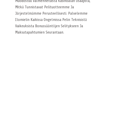
Muodostuu Valmennetuista Kasinoalan Osaajista,
Mitkä Tunnistavat Pelituotteemme Ja
Järjestelmämme Perusteellisesti. Palvelemme
Ilomielin Kaikissa Ongelmissa Pelin Teknisistä
Vaikeuksista Bonussääntöjen Selitykseen Ja
Maksutapahtumien Seurantaan.