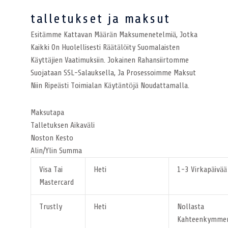
talletukset ja maksut
Esitämme Kattavan Määrän Maksumenetelmiä, Jotka
Kaikki On Huolellisesti Räätälöity Suomalaisten
Käyttäjien Vaatimuksiin. Jokainen Rahansiirtomme
Suojataan SSL-Salauksella, Ja Prosessoimme Maksut
Niin Ripeästi Toimialan Käytäntöjä Noudattamalla.
Maksutapa
Talletuksen Aikaväli
Noston Kesto
Alin/Ylin Summa
Visa Tai
Heti
1-3 Virkapäivää
Mastercard
Trustly
Heti
Nollasta
Kahteenkymme