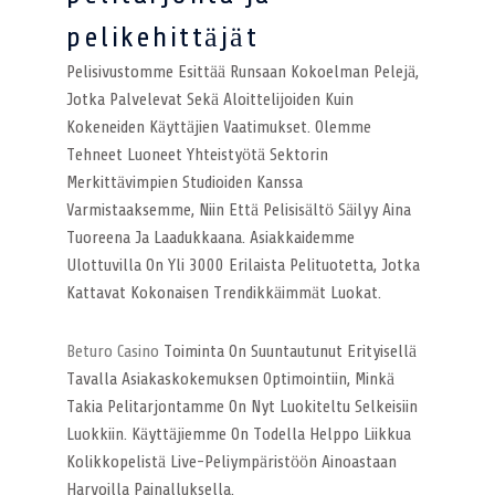
pelikehittäjät
Pelisivustomme Esittää Runsaan Kokoelman Pelejä,
Jotka Palvelevat Sekä Aloittelijoiden Kuin
Kokeneiden Käyttäjien Vaatimukset. Olemme
Tehneet Luoneet Yhteistyötä Sektorin
Merkittävimpien Studioiden Kanssa
Varmistaaksemme, Niin Että Pelisisältö Säilyy Aina
Tuoreena Ja Laadukkaana. Asiakkaidemme
Ulottuvilla On Yli 3000 Erilaista Pelituotetta, Jotka
Kattavat Kokonaisen Trendikkäimmät Luokat.
Beturo Casino
Toiminta On Suuntautunut Erityisellä
Tavalla Asiakaskokemuksen Optimointiin, Minkä
Takia Pelitarjontamme On Nyt Luokiteltu Selkeisiin
Luokkiin. Käyttäjiemme On Todella Helppo Liikkua
Kolikkopelistä Live-Peliympäristöön Ainoastaan
Harvoilla Painalluksella.