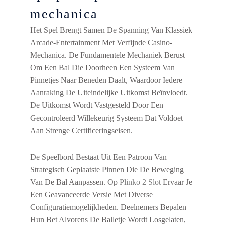
mechanica
Het Spel Brengt Samen De Spanning Van Klassiek
Arcade-Entertainment Met Verfijnde Casino-
Mechanica. De Fundamentele Mechaniek Berust
Om Een Bal Die Doorheen Een Systeem Van
Pinnetjes Naar Beneden Daalt, Waardoor Iedere
Aanraking De Uiteindelijke Uitkomst Beïnvloedt.
De Uitkomst Wordt Vastgesteld Door Een
Gecontroleerd Willekeurig Systeem Dat Voldoet
Aan Strenge Certificeringseisen.
De Speelbord Bestaat Uit Een Patroon Van
Strategisch Geplaatste Pinnen Die De Beweging
Van De Bal Aanpassen. Op
Plinko 2 Slot
Ervaar Je
Een Geavanceerde Versie Met Diverse
Configuratiemogelijkheden. Deelnemers Bepalen
Hun Bet Alvorens De Balletje Wordt Losgelaten,