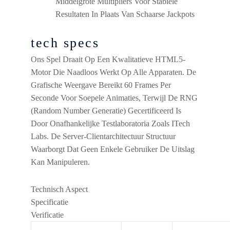
Middelgrote Multipliers Voor Stabiele
Resultaten In Plaats Van Schaarse Jackpots
tech specs
Ons Spel Draait Op Een Kwalitatieve HTML5-
Motor Die Naadloos Werkt Op Alle Apparaten. De
Grafische Weergave Bereikt 60 Frames Per
Seconde Voor Soepele Animaties, Terwijl De RNG
(Random Number Generatie) Gecertificeerd Is
Door Onafhankelijke Testlaboratoria Zoals ITech
Labs. De Server-Clientarchitectuur Structuur
Waarborgt Dat Geen Enkele Gebruiker De Uitslag
Kan Manipuleren.
Technisch Aspect
Specificatie
Verificatie