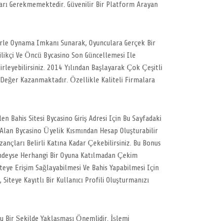
ları Gerekmemektedir. Güvenilir Bir Platform Arayan
rlerle Oynama Imkanı Sunarak, Oyunculara Gerçek Bir
ilikçi Ve Öncü Bycasino Son Güncellemesi Ile
irleyebilirsiniz. 2014 Yılından Başlayarak Çok Çeşitli
n Değer Kazanmaktadır. Özellikle Kaliteli Firmalara
n Bahis Sitesi Bycasino Giriş Adresi Için Bu Sayfadaki
r Alan Bycasino Üyelik Kısmından Hesap Oluşturabilir
azançları Belirli Katına Kadar Çekebilirsiniz. Bu Bonus
rindeyse Herhangi Bir Oyuna Katılmadan Çekim
teye Erişim Sağlayabilmesi Ve Bahis Yapabilmesi Için
iteye Kayıtlı Bir Kullanıcı Profili Oluşturmanızı
lu Bir Şekilde Yaklaşması Önemlidir. İşlemi