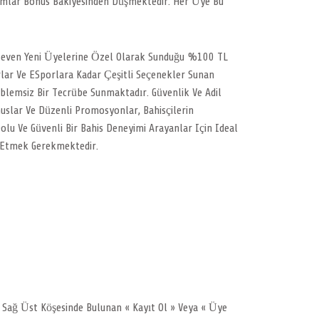
ırımlar Bonus Bakiyesinden Düşmektedir. Her Üye Bu
ını Seven Yeni Üyelerine Özel Olarak Sunduğu %100 TL
lar Ve ESporlara Kadar Çeşitli Seçenekler Sunan
blemsiz Bir Tecrübe Sunmaktadır. Güvenlik Ve Adil
uslar Ve Düzenli Promosyonlar, Bahisçilerin
lu Ve Güvenli Bir Bahis Deneyimi Arayanlar Için Ideal
if Etmek Gerekmektedir.
a Sağ Üst Köşesinde Bulunan « Kayıt Ol » Veya « Üye