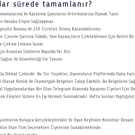
dar sürede tamamlanır?
Oynamalarına Ve Kazanma Şanslarını Artırmalarına Olanak Tanır.
çin Hesaba Erişim Sağlayamaz.
pozito Bonusu Ve 250 Ücretsiz Dönüş Kazanabilirsiniz.
Bir Çevrim Şartına Tabidir, Yani Kazançların Çekilebilmesi Için Belirli B
ilde Çekme Imkanı Sunar.
in Aranılan Isimlerin Başında Yer Alır.
ağlar Ve Güvenilirliği Ile Tanınır.
Da Dikkat Çekicidir. Bu Tür Teşvikler, Oyuncuların Platformda Daha Faz
eri Olarak Kimlik Ve Ikametgah Belgeleri Talep Edebilir, Bu Belgelerin
l Uygulamalardan Biri Olan Telegram Alanında Bycasino Üyeleri Için De
ek Ekipleri Sizlere En Iyi Hizmeti Sunmaktadır. Hafta Sonları Yaptığın
emlerini Kolayca Gerçekleştirebilir Ve Oyun Keyfinize Kesintisiz Devam E
mkün Olan Tüm Seçenekleri Üyelerine Sunabilmektedir.