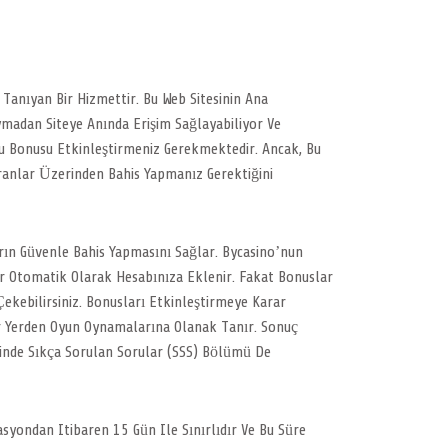
 Tanıyan Bir Hizmettir. Bu Web Sitesinin Ana
madan Siteye Anında Erişim Sağlayabiliyor Ve
u Bonusu Etkinleştirmeniz Gerekmektedir. Ancak, Bu
Oranlar Üzerinden Bahis Yapmanız Gerektiğini
ların Güvenle Bahis Yapmasını Sağlar. Bycasino’nun
ar Otomatik Olarak Hesabınıza Eklenir. Fakat Bonuslar
ekebilirsiniz. Bonusları Etkinleştirmeye Karar
Her Yerden Oyun Oynamalarına Olanak Tanır. Sonuç
sinde Sıkça Sorulan Sorular (SSS) Bölümü De
syondan Itibaren 15 Gün Ile Sınırlıdır Ve Bu Süre