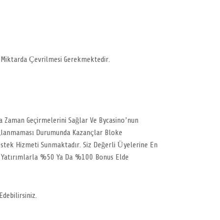
ir Miktarda Çevrilmesi Gerekmektedir.
la Zaman Geçirmelerini Sağlar Ve Bycasino’nun
 Sağlanmaması Durumunda Kazançlar Bloke
stek Hizmeti Sunmaktadır. Siz Değerli Üyelerine En
ız Yatırımlarla %50 Ya Da %100 Bonus Elde
debilirsiniz.