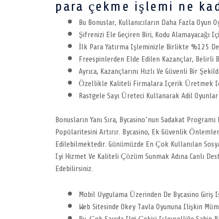
para çekme işlemi ne ka
Bu Bonuslar, Kullanıcıların Daha Fazla Oyun 
Şifrenizi Ele Geçiren Biri, Kodu Alamayacağı I
İlk Para Yatırma Işleminizle Birlikte %125 De
Freespinlerden Elde Edilen Kazançlar, Belirli 
Ayrıca, Kazançlarını Hızlı Ve Güvenli Bir Şek
Özellikle Kaliteli Firmalara Içerik Üretmek Iç
Rastgele Sayı Üreteci Kullanarak Adil Oyunlar S
Bonusların Yanı Sıra, Bycasino’nun Sadakat Programı 
Popülaritesini Artırır. Bycasino, Ek Güvenlik Önleml
Edilebilmektedir. Günümüzde En Çok Kullanılan Sosya
Iyi Hizmet Ve Kaliteli Çözüm Sunmak Adına Canlı Dest
Edebilirsiniz.
Mobil Uygulama Üzerinden De Bycasino Giriş Işl
Web Sitesinde Okey Tavla Oyununa Ilişkin Mü