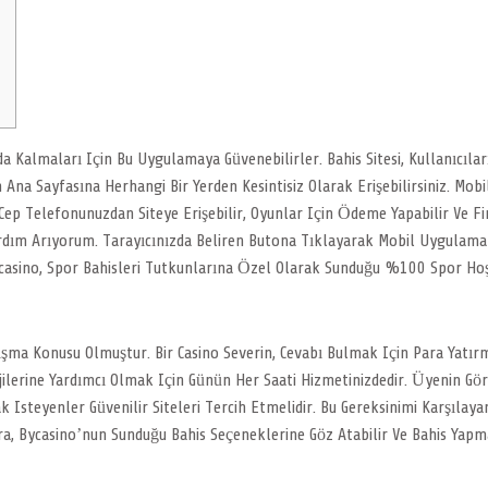
a Kalmaları Için Bu Uygulamaya Güvenebilirler. Bahis Sitesi, Kullanıcıla
Ana Sayfasına Herhangi Bir Yerden Kesintisiz Olarak Erişebilirsiniz. Mobi
ep Telefonunuzdan Siteye Erişebilir, Oyunlar Için Ödeme Yapabilir Ve Fin
dım Arıyorum. Tarayıcınızda Beliren Butona Tıklayarak Mobil Uygulama
ycasino, Spor Bahisleri Tutkunlarına Özel Olarak Sunduğu %100 Spor Ho
a Konusu Olmuştur. Bir Casino Severin, Cevabı Bulmak Için Para Yatırm
ilerine Yardımcı Olmak Için Günün Her Saati Hizmetinizdedir. Üyenin Gör
 Isteyenler Güvenilir Siteleri Tercih Etmelidir. Bu Gereksinimi Karşıla
ra, Bycasino’nun Sunduğu Bahis Seçeneklerine Göz Atabilir Ve Bahis Yapma