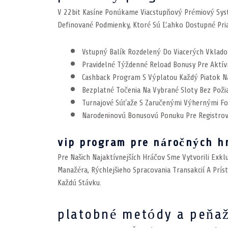
V 22bit Kasíne Ponúkame Viacstupňový Prémiový Syst
Definované Podmienky, Ktoré Sú Ľahko Dostupné Pr
Vstupný Balík Rozdelený Do Viacerých Vklad
Pravidelné Týždenné Reload Bonusy Pre Aktí
Cashback Program S Výplatou Každý Piatok N
Bezplatné Točenia Na Vybrané Sloty Bez Poži
Turnajové Súťaže S Zaručenými Výhernými F
Narodeninovú Bonusovú Ponuku Pre Registro
vip program pre náročných h
Pre Našich Najaktívnejších Hráčov Sme Vytvorili Exk
Manažéra, Rýchlejšieho Spracovania Transakcií A Prí
Každú Stávku.
platobné metódy a peňaž