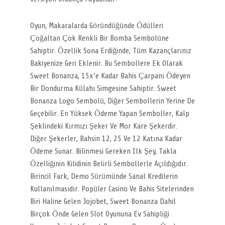
Oyun, Makaralarda Göründüğünde Ödülleri
Çoğaltan Çok Renkli Bir Bomba Sembolüne
Sahiptir. Özellik Sona Erdiğinde, Tüm Kazançlarınız
Bakiyenize Geri Eklenir. Bu Sembollere Ek Olarak
Sweet Bonanza, 15x’e Kadar Bahis Çarpanı Ödeyen
Bir Dondurma Külahı Simgesine Sahiptir. Sweet
Bonanza Logo Sembolü, Diğer Sembollerin Yerine De
Geçebilir. En Yüksek Ödeme Yapan Semboller, Kalp
Şeklindeki Kırmızı Şeker Ve Mor Kare Şekerdir.
Diğer Şekerler, Bahsin 12, 25 Ve 12 Katına Kadar
Ödeme Sunar. Bilinmesi Gereken Ilk Şey, Takla
Özelliğinin Kilidinin Belirli Sembollerle Açıldığıdır.
Birincil Fark, Demo Sürümünde Sanal Kredilerin
Kullanılmasıdır. Popüler Casino Ve Bahis Sitelerinden
Biri Haline Gelen Jojobet, Sweet Bonanza Dahil
Birçok Önde Gelen Slot Oyununa Ev Sahipliği