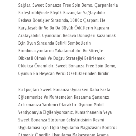
Sağlar. Sweet Bonanza Free Spin Demo, Çarpanlarla
Birleştirildiğinde Büyük Kazançlar Sağlayabilir.
Bedava Dönüşler Sırasında, 1000x Çarpanı Ile
Karşılaşabilir Ve Bu Da Büyük Ödüllerin Kapısını
Aralayabilir. Oyuncular, Bedava Dönüşleri Kazanmak
Için Oyun Sırasında Belirli Sembollerin
Kombinasyonlarını Yakalamalıdır. Bu Süreçte
Dikkatli Olmak Ve Doğru Stratejiyi Belirlemek
Oldukça Önemlidir. Sweet Bonanza Free Spin Demo,
Oyunun En Heyecan Verici Özelliklerinden Biridir.
Bu Ipuçları Sweet Bonanza Oynarken Daha Fazla
Eğlenmenize Ve Muhtemelen Kazanma Şansınızı
Artırmanıza Yardımcı Olacaktır. Oyunun Mobil
Versiyonuyla Ilgileniyorsanız, Kumarhanenin Veya
Sweet Bonanza Slotunun Geliştiricisinin Resmi
Uygulaması Için Ilgili Uygulama Mağazasını Kontrol
Etmeniz Önerilir. Uygulama Mağazasının Arama