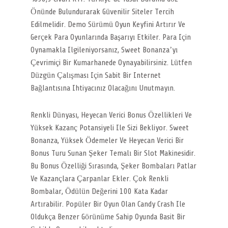
Önünde Bulundurarak Güvenilir Siteler Tercih
Edilmelidir. Demo Sürümü Oyun Keyfini Artırır Ve
Gerçek Para Oyunlarında Başarıyı Etkiler. Para Için
Oynamakla Ilgileniyorsanız, Sweet Bonanza’yı
Çevrimiçi Bir Kumarhanede Oynayabilirsiniz. Lütfen
Düzgün Çalışması Için Sabit Bir Internet
Bağlantısına Ihtiyacınız Olacağını Unutmayın.
Renkli Dünyası, Heyecan Verici Bonus Özellikleri Ve
Yüksek Kazanç Potansiyeli Ile Sizi Bekliyor. Sweet
Bonanza, Yüksek Ödemeler Ve Heyecan Verici Bir
Bonus Turu Sunan Şeker Temalı Bir Slot Makinesidir.
Bu Bonus Özelliği Sırasında, Şeker Bombaları Patlar
Ve Kazançlara Çarpanlar Ekler. Çok Renkli
Bombalar, Ödülün Değerini 100 Kata Kadar
Artırabilir. Popüler Bir Oyun Olan Candy Crash Ile
Oldukça Benzer Görünüme Sahip Oyunda Basit Bir