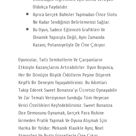
Oldukça Faydalıdır.
Ayrıca Gerçek Bahisler Yapmadan Önce Slotu
Ne Kadar Sevdiğinizi Belirlemenizi Sağlar.
Bu Oyun, Sadece Eğlenceli Grafikleri Ve
Dinamik Yapısıyla Değil, Aynı Zamanda
Kazanç Potansiyeliyle De Öne Çıkıyor.
Oyuncular, Tatlı Sembollerin Ve Çarpanların
Etkisiyle Kazançlarını Artırabilirler. Oyun Boyunca,
Her Bir Dönüşte Büyük Ödüllerin Peşine Düşerek
Keyifli Bir Deneyim Yaşayabilirsiniz. Bu Adımları
Takip Ederek Sweet Bonanza’yı Ücretsiz Oynayabilir
Ve Zar Temalı Versiyonun Sunduğu Tüm Heyecan
Verici Özellikleri Keşfedebilirsiniz. Sweet Bonanza
Dice Demosunu Oynamak, Gerçek Para Riskine
Girmeden Pratik Yapmak Ve Oyuna Alışmak Için
Harika Bir Yoldur. Mekanik Klasikle Aynı; Noel
Atmosferi Ve Buzlu Görsellerle Öne Çıkar.