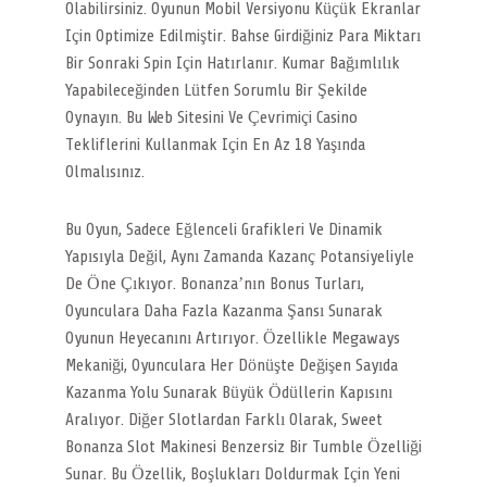
Olabilirsiniz. Oyunun Mobil Versiyonu Küçük Ekranlar
Için Optimize Edilmiştir. Bahse Girdiğiniz Para Miktarı
Bir Sonraki Spin Için Hatırlanır. Kumar Bağımlılık
Yapabileceğinden Lütfen Sorumlu Bir Şekilde
Oynayın. Bu Web Sitesini Ve Çevrimiçi Casino
Tekliflerini Kullanmak Için En Az 18 Yaşında
Olmalısınız.
Bu Oyun, Sadece Eğlenceli Grafikleri Ve Dinamik
Yapısıyla Değil, Aynı Zamanda Kazanç Potansiyeliyle
De Öne Çıkıyor. Bonanza’nın Bonus Turları,
Oyunculara Daha Fazla Kazanma Şansı Sunarak
Oyunun Heyecanını Artırıyor. Özellikle Megaways
Mekaniği, Oyunculara Her Dönüşte Değişen Sayıda
Kazanma Yolu Sunarak Büyük Ödüllerin Kapısını
Aralıyor. Diğer Slotlardan Farklı Olarak, Sweet
Bonanza Slot Makinesi Benzersiz Bir Tumble Özelliği
Sunar. Bu Özellik, Boşlukları Doldurmak Için Yeni