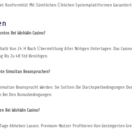
et Konformität Mit Sämtlichen Üblichen Systemplattformen Garantiert
en
ontos Bei WishWin Casino?
erhalb Von 24 H Nach Übermittlung Aller Nötigen Unterlagen. Das Casin
g Bis Zu 48 Std Benötigen.
ote Simultan Beanspruchen?
s Simultan Beansprucht Werden. Sie Sollten Die Durchspielbedingungen D
n Bei Den Bonusbedingungen.
n Bei WishWin Casino?
 Tage Abheben Lassen. Premium-Nutzer Profitieren Von Gesteigerten Gre