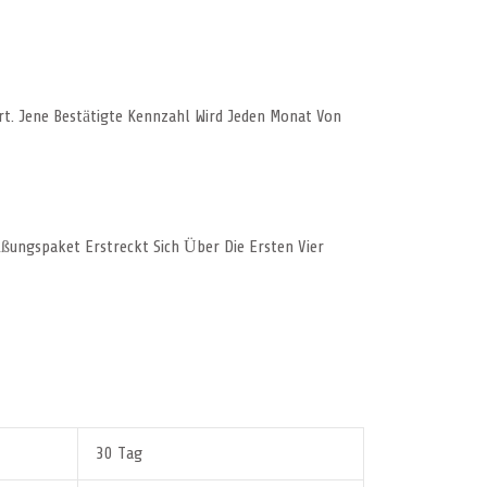
rt. Jene Bestätigte Kennzahl Wird Jeden Monat Von
üßungspaket Erstreckt Sich Über Die Ersten Vier
30 Tag