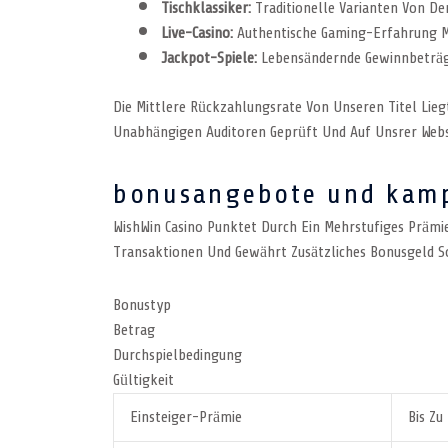
Tischklassiker:
Traditionelle Varianten Von De
Live-Casino:
Authentische Gaming-Erfahrung Mi
Jackpot-Spiele:
Lebensändernde Gewinnbeträg
Die Mittlere Rückzahlungsrate Von Unseren Titel Lie
Unabhängigen Auditoren Geprüft Und Auf Unsrer Webse
bonusangebote und kam
WishWin Casino Punktet Durch Ein Mehrstufiges Prämi
Transaktionen Und Gewährt Zusätzliches Bonusgeld S
Bonustyp
Betrag
Durchspielbedingung
Gültigkeit
Einsteiger-Prämie
Bis Zu