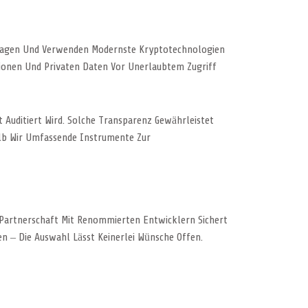
Auflagen Und Verwenden Modernste Kryptotechnologien
tionen Und Privaten Daten Vor Unerlaubtem Zugriff
 Auditiert Wird. Solche Transparenz Gewährleistet
alb Wir Umfassende Instrumente Zur
 Partnerschaft Mit Renommierten Entwicklern Sichert
n – Die Auswahl Lässt Keinerlei Wünsche Offen.