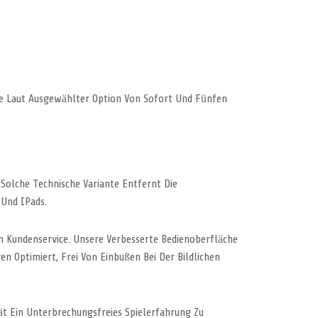
 Je Laut Ausgewählter Option Von Sofort Und Fünfen
 Solche Technische Variante Entfernt Die
Und IPads.
en Kundenservice. Unsere Verbesserte Bedienoberfläche
 Optimiert, Frei Von Einbußen Bei Der Bildlichen
t Ein Unterbrechungsfreies Spielerfahrung Zu