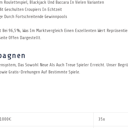
m Roulettespiel, Blackjack Und Baccara In Vielen Varianten
t Geschulten Croupiers In Echtzeit
e Durch Fortschreitende Gewinnpools
gt Bei 96,5%, Was Im Marktvergleich Einen Exzellenten Wert Repräsentie
ite Offen Dargestellt.
pagnen
ensystem, Das Sowohl Neue Als Auch Treue Spieler Erreicht. Unser Begr
owie Gratis-Drehungen Auf Bestimmte Spiele.
 1000€
35x