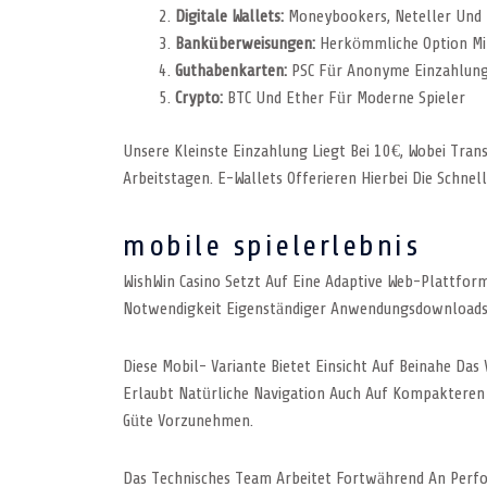
Digitale Wallets:
Moneybookers, Neteller Und 
Banküberweisungen:
Herkömmliche Option Mi
Guthabenkarten:
PSC Für Anonyme Einzahlun
Crypto:
BTC Und Ether Für Moderne Spieler
Unsere Kleinste Einzahlung Liegt Bei 10€, Wobei Tran
Arbeitstagen. E-Wallets Offerieren Hierbei Die Schnell
mobile spielerlebnis
WishWin Casino Setzt Auf Eine Adaptive Web-Plattform
Notwendigkeit Eigenständiger Anwendungsdownloads
Diese Mobil- Variante Bietet Einsicht Auf Beinahe Da
Erlaubt Natürliche Navigation Auch Auf Kompakteren 
Güte Vorzunehmen.
Das Technisches Team Arbeitet Fortwährend An Perfo