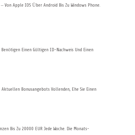
 – Von Apple IOS Über Android Bis Zu Windows Phone.
o Benötigen Einen Gültigen ID-Nachweis Und Einen
es Aktuellen Bonusangebots Vollenden, Ehe Sie Einen
nzen Bis Zu 20000 EUR Jede Woche. Die Monats-