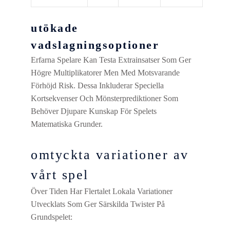
utökade
vadslagningsoptioner
Erfarna Spelare Kan Testa Extrainsatser Som Ger
Högre Multiplikatorer Men Med Motsvarande
Förhöjd Risk. Dessa Inkluderar Speciella
Kortsekvenser Och Mönsterprediktioner Som
Behöver Djupare Kunskap För Spelets
Matematiska Grunder.
omtyckta variationer av
vårt spel
Över Tiden Har Flertalet Lokala Variationer
Utvecklats Som Ger Särskilda Twister På
Grundspelet: