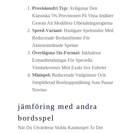
Provisionsfri Typ:
Avlägsnar Den
Klassiska 5% Provisionen På Vissa Intäkter
Genom Att Modifiera Utbetalningsreglerna
Speed-Variant:
Hastigare Spelrundor Med
Reducerade Beslutsfönster För
Aktionsinriktade Spelare
Överlägsna Six-Format:
Inkluderar
Extrautbetalningar För Speciella
Vinstsekvenser Med Exakt Sex Enheter
Minispel:
Reducerade Vadgränser Och
Simplifierad Bordsuppställning Som Passar
Noviser
jämföring med andra
bordsspel
När Du Utvärderar Skilda Kasinospel Är Det