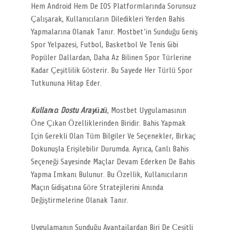
Hem Android Hem De IOS Platformlarında Sorunsuz
Çalışarak, Kullanıcıların Diledikleri Yerden Bahis
Yapmalarına Olanak Tanır. Mostbet’in Sunduğu Geniş
Spor Yelpazesi, Futbol, Basketbol Ve Tenis Gibi
Popüler Dallardan, Daha Az Bilinen Spor Türlerine
Kadar Çeşitlilik Gösterir. Bu Sayede Her Türlü Spor
Tutkununa Hitap Eder.
Kullanıcı Dostu Arayüzü
, Mostbet Uygulamasının
Öne Çıkan Özelliklerinden Biridir. Bahis Yapmak
Için Gerekli Olan Tüm Bilgiler Ve Seçenekler, Birkaç
Dokunuşla Erişilebilir Durumda. Ayrıca, Canlı Bahis
Seçeneği Sayesinde Maçlar Devam Ederken De Bahis
Yapma Imkanı Bulunur. Bu Özellik, Kullanıcıların
Maçın Gidişatına Göre Stratejilerini Anında
Değiştirmelerine Olanak Tanır.
Uygulamanın Sunduğu Avantajlardan Biri De Çeşitli