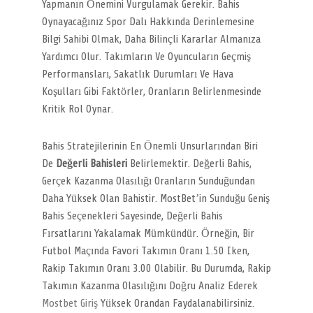
Yapmanın Önemini Vurgulamak Gerekir. Bahis
Oynayacağınız Spor Dalı Hakkında Derinlemesine
Bilgi Sahibi Olmak, Daha Bilinçli Kararlar Almanıza
Yardımcı Olur. Takımların Ve Oyuncuların Geçmiş
Performansları, Sakatlık Durumları Ve Hava
Koşulları Gibi Faktörler, Oranların Belirlenmesinde
Kritik Rol Oynar.
Bahis Stratejilerinin En Önemli Unsurlarından Biri
De
Değerli Bahisleri
Belirlemektir. Değerli Bahis,
Gerçek Kazanma Olasılığı Oranların Sunduğundan
Daha Yüksek Olan Bahistir. MostBet’in Sunduğu Geniş
Bahis Seçenekleri Sayesinde, Değerli Bahis
Fırsatlarını Yakalamak Mümkündür. Örneğin, Bir
Futbol Maçında Favori Takımın Oranı 1.50 Iken,
Rakip Takımın Oranı 3.00 Olabilir. Bu Durumda, Rakip
Takımın Kazanma Olasılığını Doğru Analiz Ederek
Mostbet Giriş
Yüksek Orandan Faydalanabilirsiniz.