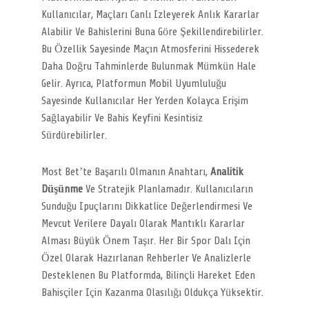
Kullanıcılar, Maçları Canlı Izleyerek Anlık Kararlar
Alabilir Ve Bahislerini Buna Göre Şekillendirebilirler.
Bu Özellik Sayesinde Maçın Atmosferini Hissederek
Daha Doğru Tahminlerde Bulunmak Mümkün Hale
Gelir. Ayrıca, Platformun Mobil Uyumluluğu
Sayesinde Kullanıcılar Her Yerden Kolayca Erişim
Sağlayabilir Ve Bahis Keyfini Kesintisiz
Sürdürebilirler.
Most Bet’te Başarılı Olmanın Anahtarı,
Analitik
Düşünme
Ve Stratejik Planlamadır. Kullanıcıların
Sunduğu Ipuçlarını Dikkatlice Değerlendirmesi Ve
Mevcut Verilere Dayalı Olarak Mantıklı Kararlar
Alması Büyük Önem Taşır. Her Bir Spor Dalı Için
Özel Olarak Hazırlanan Rehberler Ve Analizlerle
Desteklenen Bu Platformda, Bilinçli Hareket Eden
Bahisçiler Için Kazanma Olasılığı Oldukça Yüksektir.