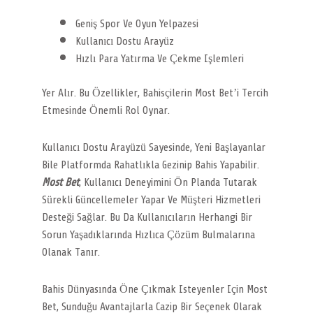
Geniş Spor Ve Oyun Yelpazesi
Kullanıcı Dostu Arayüz
Hızlı Para Yatırma Ve Çekme Işlemleri
Yer Alır. Bu Özellikler, Bahisçilerin Most Bet’i Tercih
Etmesinde Önemli Rol Oynar.
Kullanıcı Dostu Arayüzü Sayesinde, Yeni Başlayanlar
Bile Platformda Rahatlıkla Gezinip Bahis Yapabilir.
Most Bet
, Kullanıcı Deneyimini Ön Planda Tutarak
Sürekli Güncellemeler Yapar Ve Müşteri Hizmetleri
Desteği Sağlar. Bu Da Kullanıcıların Herhangi Bir
Sorun Yaşadıklarında Hızlıca Çözüm Bulmalarına
Olanak Tanır.
Bahis Dünyasında Öne Çıkmak Isteyenler Için Most
Bet, Sunduğu Avantajlarla Cazip Bir Seçenek Olarak