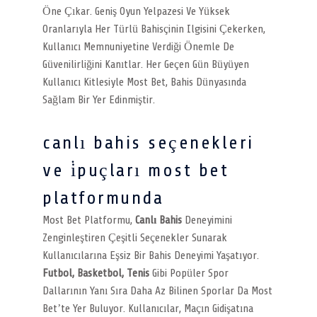
Öne Çıkar. Geniş Oyun Yelpazesi Ve Yüksek
Oranlarıyla Her Türlü Bahisçinin Ilgisini Çekerken,
Kullanıcı Memnuniyetine Verdiği Önemle De
Güvenilirliğini Kanıtlar. Her Geçen Gün Büyüyen
Kullanıcı Kitlesiyle Most Bet, Bahis Dünyasında
Sağlam Bir Yer Edinmiştir.
canlı bahis seçenekleri
ve i̇puçları most bet p
latformunda
Most Bet Platformu,
Canlı Bahis
Deneyimini
Zenginleştiren Çeşitli Seçenekler Sunarak
Kullanıcılarına Eşsiz Bir Bahis Deneyimi Yaşatıyor.
Futbol, Basketbol, Tenis
Gibi Popüler Spor
Dallarının Yanı Sıra Daha Az Bilinen Sporlar Da Most
Bet’te Yer Buluyor. Kullanıcılar, Maçın Gidişatına