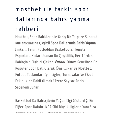
mostbet ile farklı spor
dallarında bahis yapma
rehberi
Mostbet, Spor Bahislerinde Geniş Bir Yelpaze Sunarak
Kullanıcılarına
Çeşitli Spor Dallarında Bahis Yapma
Imkanı Tanır. Futboldan Basketbola, Tenisten
Esporlara Kadar Uzanan Bu Çeşitlilik, Her Türden
Bahisçinin Ilgisini Çeker.
Futbol
, Dünya Genelinde En
Popüler Spor Dalı Olarak Öne Çıkar Ve Mostbet,
Futbol Tutkunları Için Ligler, Turnuvalar Ve Özel
Etkinlikler Dahil Olmak Üzere Sayısız Bahis
Seçeneği Sunar.
Basketbol Da Bahisçilerin Yoğun Ilgi Gösterdiği Bir
Diğer Spor Dalıdır. NBA Gibi Büyük Liglerin Yanı Sıra,