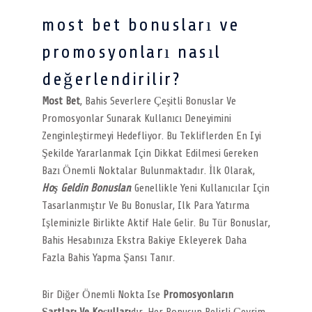
most bet bonusları ve
promosyonları nasıl
değerlendirilir?
Most Bet
, Bahis Severlere Çeşitli Bonuslar Ve
Promosyonlar Sunarak Kullanıcı Deneyimini
Zenginleştirmeyi Hedefliyor. Bu Tekliflerden En Iyi
Şekilde Yararlanmak Için Dikkat Edilmesi Gereken
Bazı Önemli Noktalar Bulunmaktadır. İlk Olarak,
Hoş Geldin Bonusları
Genellikle Yeni Kullanıcılar Için
Tasarlanmıştır Ve Bu Bonuslar, Ilk Para Yatırma
Işleminizle Birlikte Aktif Hale Gelir. Bu Tür Bonuslar,
Bahis Hesabınıza Ekstra Bakiye Ekleyerek Daha
Fazla Bahis Yapma Şansı Tanır.
Bir Diğer Önemli Nokta Ise
Promosyonların