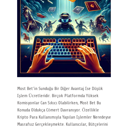
Most Bet’in Sunduğu Bir Diğer Avantaj Ise Düşük
Işlem Ücretleridir. Birçok Platformda Yüksek
Komisyonlar Can Sıkıcı Olabilirken, Most Bet Bu
Konuda Oldukça Cömert Davranıyor. Özellikle
Kripto Para Kullanımıyla Yapılan Işlemler Neredeyse
Masrafsız Gerçekleşmekte. Kullanıcılar, Bütçelerini