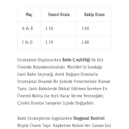
Maç
Favori Oranı
Rakip Oranı
A Vs B
1.50
3.00
C Vs D
1.70
2.80
Stratejinizi Oluştururken
Bahis Çeşitliliği
De Göz
Önünde Bulundurulmalıdır. MostBet’in Sunduğu
Canlı Bahis Seçeneği, Anlık Değişen Oranlarla
Stratejinizi Dinamik Bir Şekilde Yönetmenize Olanak
Tanır. Canlı Bahislerde Dikkat Edilmesi Gereken En
Önemli Nokta Ise Hızlı Karar Verme Yeteneğidir;
Çünkü Oranlar Saniyeler Içinde Değişebilir.
Bahis Stratejilerini Uygularken
Duygusal Kontrol
Büyük Önem Taşır. Kaybetme Riskini Her Zaman Göz