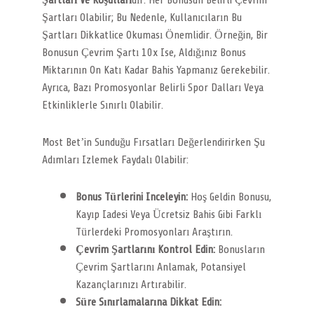
Şartları Ve Koşulları
Dır. Her Bonusun Belirli Çevrim
Şartları Olabilir; Bu Nedenle, Kullanıcıların Bu
Şartları Dikkatlice Okuması Önemlidir. Örneğin, Bir
Bonusun Çevrim Şartı 10x Ise, Aldığınız Bonus
Miktarının On Katı Kadar Bahis Yapmanız Gerekebilir.
Ayrıca, Bazı Promosyonlar Belirli Spor Dalları Veya
Etkinliklerle Sınırlı Olabilir.
Most Bet’in Sunduğu Fırsatları Değerlendirirken Şu
Adımları Izlemek Faydalı Olabilir:
Bonus Türlerini Inceleyin:
Hoş Geldin Bonusu,
Kayıp Iadesi Veya Ücretsiz Bahis Gibi Farklı
Türlerdeki Promosyonları Araştırın.
Çevrim Şartlarını Kontrol Edin:
Bonusların
Çevrim Şartlarını Anlamak, Potansiyel
Kazançlarınızı Artırabilir.
Süre Sınırlamalarına Dikkat Edin: