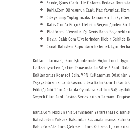
Sende, Şans Çarkı Ile Onlarca Bedava Bonusda
Bahis.com Bürosunun Canlı Maç Yayınları Hizmetl
Siteye Giriş Yaptığınızda, Tamamen Türkçe Seçe
Bahis.com’a Birçok Iletişim Seçeneğinden Bir Ta
Platform, Güvenilirliği, Geniş Bahis Seçenekleri
Hayır, Bahis.com Üyelerinden Hiçbir Şekilde 
Sanal Bahisleri Kuponlara Eklemek Için Herha
Kullanıcılarına Çekim Işlemlerinde Hiçbir Limit Uygu
Hallediliyorken Çekim Esnasında Bu Süre 2 Saati Bulab
Bağlantınızı Kontrol Edin, VPN Kullanımını Düşünün Ve
Yaşayabilirsiniz. Canlı Casino Sitesi Bahis Com Tr Ca
Edildiği Gibi Tüm Açılarda Oyunlara Katılım Sağlayabi
Geçerli Olur. Canlı Casino Servislerinin Tamamı Krupiy
Bahıs.com Mobil Bahis Servisinden Yararlanarak, Bahisl
Bahislerden Yüksek Rakamlar Kazanabilirsiniz. Bahis.co
Bahi̇s.com’de Para Çekme – Para Yatırma Işlemlerini 