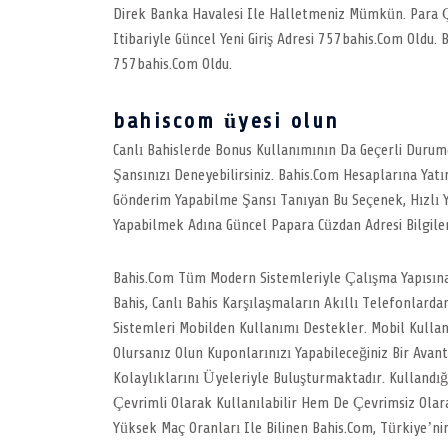
Direk Banka Havalesi Ile Halletmeniz Mümkün. Para Çe
Itibariyle Güncel Yeni Giriş Adresi 757bahis.com Oldu. B
757bahis.com Oldu.
bahiscom üyesi olun
Canlı Bahislerde Bonus Kullanımının Da Geçerli Durum
Şansınızı Deneyebilirsiniz. Bahis.com Hesaplarına Ya
Gönderim Yapabilme Şansı Tanıyan Bu Seçenek, Hızlı Y
Yapabilmek Adına Güncel Papara Cüzdan Adresi Bilgiler
Bahis.com Tüm Modern Sistemleriyle Çalışma Yapısına 
Bahis, Canlı Bahis Karşılaşmaların Akıllı Telefonlard
Sistemleri Mobilden Kullanımı Destekler. Mobil Kullan
Olursanız Olun Kuponlarınızı Yapabileceğiniz Bir Ava
Kolaylıklarını Üyeleriyle Buluşturmaktadır. Kulland
Çevrimli Olarak Kullanılabilir Hem De Çevrimsiz Olara
Yüksek Maç Oranları Ile Bilinen Bahis.com, Türkiye’nin