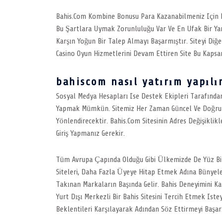
Bahis.com Kombine Bonusu Para Kazanabilmeniz Için Bi
Bu Şartlara Uymak Zorunluluğu Var Ve En Ufak Bir Yan
Karşın Yoğun Bir Talep Almayı Başarmıştır. Siteyi Diğ
Casino Oyun Hizmetlerini Devam Ettiren Site Bu Kapsam
bahiscom nasıl yatırım yapılı
Sosyal Medya Hesapları Ise Destek Ekipleri Tarafından
Yapmak Mümkün. Sitemiz Her Zaman Güncel Ve Doğru Giri
Yönlendirecektir. Bahis.com Sitesinin Adres Değişikli
Giriş Yapmanız Gerekir.
Tüm Avrupa Çapında Olduğu Gibi Ülkemizde De Yüz Bin
Siteleri, Daha Fazla Üyeye Hitap Etmek Adına Bünyele
Takınan Markaların Başında Gelir. Bahis Deneyimini 
Yurt Dışı Merkezli Bir Bahis Sitesini Tercih Etmek Is
Beklentileri Karşılayarak Adından Söz Ettirmeyi Başarı