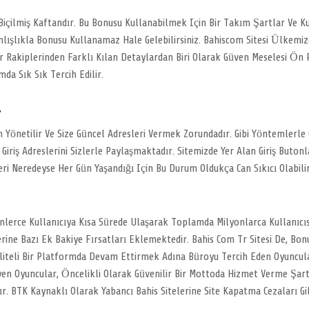
çilmiş Kaftandır. Bu Bonusu Kullanabilmek Için Bir Takım Şartlar Ve Ku
lışlıkla Bonusu Kullanamaz Hale Gelebilirsiniz. Bahiscom Sitesi Ülkem
er Rakiplerinden Farklı Kılan Detaylardan Biri Olarak Güven Meselesi Ön 
da Sık Sık Tercih Edilir.
r
 Yönetilir Ve Size Güncel Adresleri Vermek Zorundadır. Gibi Yöntemlerle 
ş Adreslerini Sizlerle Paylaşmaktadır. Sitemizde Yer Alan Giriş Butonla
kleri Neredeyse Her Gün Yaşandığı Için Bu Durum Oldukça Can Sıkıcı Olabi
lerce Kullanıcıya Kısa Sürede Ulaşarak Toplamda Milyonlarca Kullanıcıs
rine Bazı Ek Bakiye Fırsatları Eklemektedir. Bahis Com Tr Sitesi De, B
Kaliteli Bir Platformda Devam Ettirmek Adına Büroyu Tercih Eden Oyuncu
teyen Oyuncular, Öncelikli Olarak Güvenilir Bir Mottoda Hizmet Verme Şa
r. BTK Kaynaklı Olarak Yabancı Bahis Sitelerine Site Kapatma Cezaları Gi