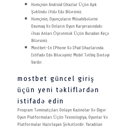
Həmçinin Android Cihazlar Üçün Apk
Şəklində Əldə Edə Bilərsiniz.
Həmçinin, Oyunçuların Müsahibələrini
Oxumaq Və Onların Oyun Karyerasındakı
Əsas Anları Öyrənmək Üçün Buradan Keçə
Bilərsiniz.
Mostbet-In IPhone Və IPad Cihazlarında
Istifadə Edə Biləcəyiniz Mobil Tətbiq Dəstəyi
Vardır.
mostbet güncel giriş
üçün yeni təkliflərdən
istifadə edin
Proqram Təminatçıları Onlayn Kazinolar Və Digər
Oyun Platformaları Üçün Texnologiya, Oyunlar Və
Platformalar Hazırlayan Şirkətlərdir. Yaradılan