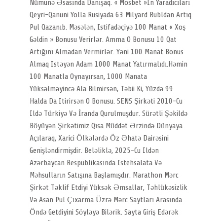
Nümunə Əsasında Danışaq. « Mosbet »in Yaradıcıları
Qeyri-Qanuni Yolla Rusiyada 63 Milyard Rubldan Artıq
Pul Qazanıb. Məsələn, Istifadəçiyə 100 Manat « Xoş
Gəldin » Bonusu Verirlər. Amma O Bonusu 10 Qat
Artığını Almadan Vermirlər. Yəni 100 Manat Bonus
Almaq Istəyən Adam 1000 Manat Yatırmalıdı.Həmin
100 Manatla Oynayırsan, 1000 Manata
Yüksəlməyincə Ala Bilmirsən, Təbii Ki, Yüzdə 99
Halda Da Itirirsən O Bonusu. SENS Şirkəti 2010-Cu
Ildə Türkiyə Və İranda Qurulmuşdur. Sürətli Şəkildə
Böyüyən Şirkətimiz Qısa Müddət Ərzində Dünyaya
Açılaraq, Xarici Ölkələrdə Öz Əhatə Dairəsini
Genişləndirmişdir. Beləliklə, 2025-Cu Ildən
Azərbaycan Respublikasında Istehsalata Və
Məhsulların Satışına Başlamışdır. Marathon Mərc
Şirkət Təklif Etdiyi Yüksək Əmsallar, Təhlükəsizlik
Və Asan Pul Çıxarma Üzrə Mərc Saytları Arasında
Öndə Getdiyini Söyləyə Bilərik. Sayta Giriş Edərək