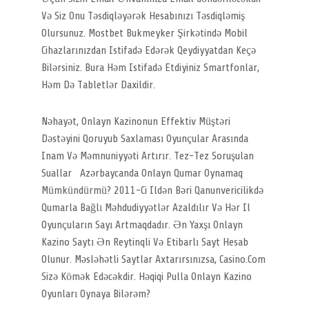
Və Siz Onu Təsdiqləyərək Hesabınızı Təsdiqləmiş
Olursunuz. Mostbet Bukmeyker Şirkətində Mobil
Cihazlarınızdan Istifadə Edərək Qeydiyyatdan Keçə
Bilərsiniz. Bura Həm Istifadə Etdiyiniz Smartfonlar,
Həm Də Tabletlər Daxildir.
Nəhayət, Onlayn Kazinonun Effektiv Müştəri
Dəstəyini Qoruyub Saxlaması Oyunçular Arasında
Inam Və Məmnuniyyəti Artırır. Tez-Tez Soruşulan
Suallar Azərbaycanda Onlayn Qumar Oynamaq
Mümkündürmü? 2011-Ci Ildən Bəri Qanunvericilikdə
Qumarla Bağlı Məhdudiyyətlər Azaldılır Və Hər Il
Oyunçuların Sayı Artmaqdadır. Ən Yaxşı Onlayn
Kazino Saytı Ən Reytinqli Və Etibarlı Sayt Hesab
Olunur. Məsləhətli Saytlar Axtarırsınızsa, Casino.com
Sizə Kömək Edəcəkdir. Həqiqi Pulla Onlayn Kazino
Oyunları Oynaya Bilərəm?