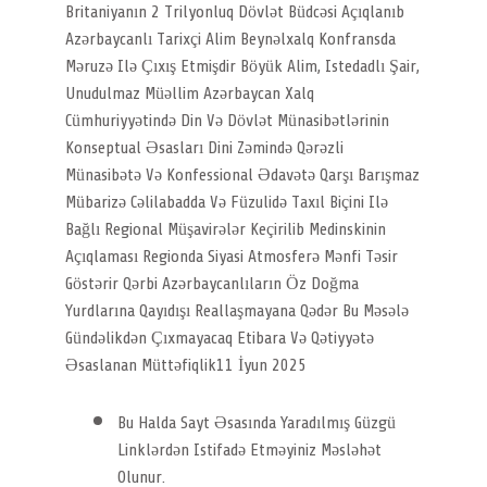
Britaniyanın 2 Trilyonluq Dövlət Büdcəsi Açıqlanıb
Azərbaycanlı Tarixçi Alim Beynəlxalq Konfransda
Məruzə Ilə Çıxış Etmişdir Böyük Alim, Istedadlı Şair,
Unudulmaz Müəllim Azərbaycan Xalq
Cümhuriyyətində Din Və Dövlət Münasibətlərinin
Konseptual Əsasları Dini Zəmində Qərəzli
Münasibətə Və Konfessional Ədavətə Qarşı Barışmaz
Mübarizə Cəlilabadda Və Füzulidə Taxıl Biçini Ilə
Bağlı Regional Müşavirələr Keçirilib Medinskinin
Açıqlaması Regionda Siyasi Atmosferə Mənfi Təsir
Göstərir Qərbi Azərbaycanlıların Öz Doğma
Yurdlarına Qayıdışı Reallaşmayana Qədər Bu Məsələ
Gündəlikdən Çıxmayacaq Etibara Və Qətiyyətə
Əsaslanan Müttəfiqlik11 İyun 2025
Bu Halda Sayt Əsasında Yaradılmış Güzgü
Linklərdən Istifadə Etməyiniz Məsləhət
Olunur.