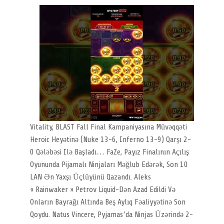
Vitality, BLAST Fall Final Kampaniyasına Müvəqqəti
Heroic Heyətinə (Nuke 13-6, Inferno 13-9) Qarşı 2-
0 Qələbəsi Ilə Başladı… FaZe, Payız Finalının Açılış
Oyununda Pijamalı Ninjaları Məğlub Edərək, Son 10
LAN Ən Yaxşı Üçlüyünü Qazandı. Aleks
« ⁠Rainwaker⁠ » Petrov Liquid-Dən Azad Edildi Və
Onların Bayrağı Altında Beş Aylıq Fəaliyyətinə Son
Qoydu. Natus Vincere, Pyjamas’da Ninjas Üzərində 2-