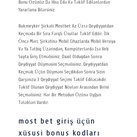
Bunu Özünüz Də Hiss Edə Və Təklif Edilənlərdən
Yararlana Bilərsiniz.
Bukmeyker Şirkəti Mostbet Az Üzrə Qeydiyyatdan
Keçmədə Bir Sıra Fərqli Üsullar Təklif Edilir. İlk
Öncə Mərc Şirkətinə Mobil Cihazlarda Mobil Versiya
Və Ya Tətbiq Üzərindən, Kompüterlərdə Isə Veb
Sayta Giriş Etməlisiniz. Daxil Olduqdan Sonra
Qeydiyyat Düyməsini Seçməlisiniz. Qeydiyyatdan
Keçmək Üçün Düyməni Seçdikdən Sonra Sizin
Qarşınıza 3 Qeydiyyat Seçimi Təklif Ediləcəkdir.
Təklif Olunan Qeydiyyat Növləri Arasından Birini
Seçməlisiniz. Hər Bir Metodun Özünə Uyğun
Tələbləri Vardır.
most bet giriş üçün
xüsusi bonus kodları