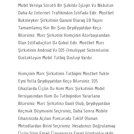
Mobil Versiya Sürətli Bir Şəkildə Işləyir Və Nisbətən
Daha Az Internet Trafikindən Istifadə Edir. Mostbet
Bukmeyker Şirkətinin Qanuni Olaraq 18 Yaşını
Tamamlamış Hər Bir Şəxs Qeydiyyatdan Keçə
Bilərsiniz. Mərc Şirkətini Həmçinin Azərbaycandan
Olan Istifadəçiləri Də Qəbul Edir. Mostbet Mərc
Şirkətinin Android Və IOS Əməliyyat Sistemlərini
Dəstəkləyən Mobil Tətbiq Dəstəyi Vardır.
Həmçinin Mərc Şirkətinin Tətbiqini Mostbet Yukle
Eyni Yolla Qeydiyyatdan Keçə Bilərsiniz. IOS
Cihazlarda Üçün Də Həm Mərc Şirkətinin Mobil
Versiyasından Həm Də Tətbiqindən Yararlana
Bilərsiniz. Mərc Şirkətinə Daxil Olub, Qeydiyyatdan
Keçmək Düyməsini Seçirsiniz, Daha Sonra Mobile
Cihazınızda Açılan Pəncərədə Təklif Olunan
Metodlardan Birini Seçirsiniz. Hesabınızı Doğrulamaq
Üçün Sizin Email Ünvanınıza Email Göndəriləcəkdir