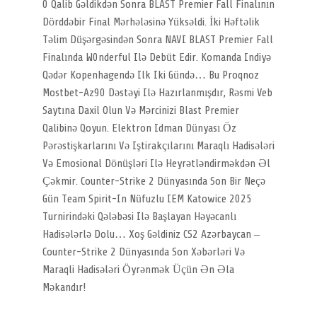
0 Qalib Gəldikdən Sonra BLAST Premier Fall Finalının
Dörddəbir Final Mərhələsinə Yüksəldi. İki Həftəlik
Təlim Düşərgəsindən Sonra NAVI BLAST Premier Fall
Finalında W0nderful Ilə Debüt Edir. Komanda Indiyə
Qədər Kopenhagendə Ilk Iki Gündə… Bu Proqnoz
Mostbet-Az90 Dəstəyi Ilə Hazırlanmışdır, Rəsmi Veb
Saytına Daxil Olun Və Mərcinizi Blast Premier
Qalibinə Qoyun. Elektron Idman Dünyası Öz
Pərəstişkarlarını Və Iştirakçılarını Maraqlı Hadisələri
Və Emosional Dönüşləri Ilə Heyrətləndirməkdən Əl
Çəkmir. Counter-Strike 2 Dünyasında Son Bir Neçə
Gün Team Spirit-In Nüfuzlu IEM Katowice 2025
Turnirindəki Qələbəsi Ilə Başlayan Həyəcanlı
Hadisələrlə Dolu… Xoş Gəldiniz CS2 Azərbaycan –
Counter-Strike 2 Dünyasında Son Xəbərləri Və
Maraqli Hadisələri Öyrənmək Üçün Ən Əla
Məkandır!