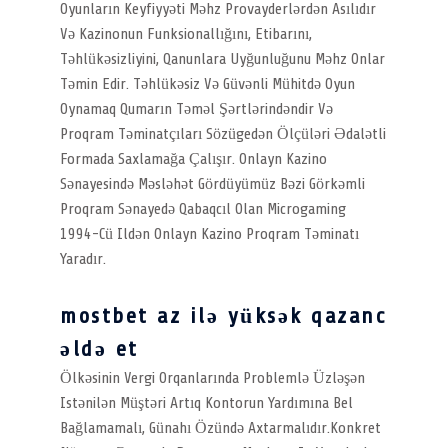
Oyunların Keyfiyyəti Məhz Provayderlərdən Asılıdır
Və Kazinonun Funksionallığını, Etibarını,
Təhlükəsizliyini, Qanunlara Uyğunluğunu Məhz Onlar
Təmin Edir. Təhlükəsiz Və Güvənli Mühitdə Oyun
Oynamaq Qumarın Təməl Şərtlərindəndir Və
Proqram Təminatçıları Sözügedən Ölçüləri Ədalətli
Formada Saxlamağa Çalışır. Onlayn Kazino
Sənayesində Məsləhət Gördüyümüz Bəzi Görkəmli
Proqram Sənayedə Qabaqcıl Olan Microgaming
1994-Cü Ildən Onlayn Kazino Proqram Təminatı
Yaradır.
mostbet az ilə yüksək qazanc
əldə et
Ölkəsinin Vergi Orqanlarında Problemlə Üzləşən
Istənilən Müştəri Artıq Kontorun Yardımına Bel
Bağlamamalı, Günahı Özündə Axtarmalıdır.Konkret