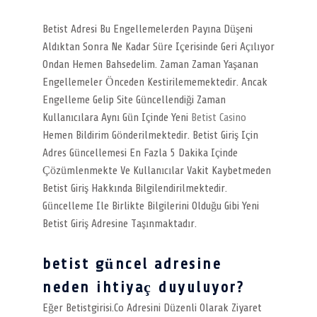
Betist Adresi Bu Engellemelerden Payına Düşeni
Aldıktan Sonra Ne Kadar Süre Içerisinde Geri Açılıyor
Ondan Hemen Bahsedelim. Zaman Zaman Yaşanan
Engellemeler Önceden Kestirilememektedir. Ancak
Engelleme Gelip Site Güncellendiği Zaman
Kullanıcılara Aynı Gün Içinde Yeni
Betist Casino
Hemen Bildirim Gönderilmektedir. Betist Giriş Için
Adres Güncellemesi En Fazla 5 Dakika Içinde
Çözümlenmekte Ve Kullanıcılar Vakit Kaybetmeden
Betist Giriş Hakkında Bilgilendirilmektedir.
Güncelleme Ile Birlikte Bilgilerini Olduğu Gibi Yeni
Betist Giriş Adresine Taşınmaktadır.
betist güncel adresine
neden ihtiyaç duyuluyor?
Eğer Betistgirisi.co Adresini Düzenli Olarak Ziyaret