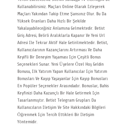
Kullanabilirsiniz. Maçları Online Olarak Izleyerek
Maçları Yakından Takip Etme Şansınız Olur. Bu Da
Yüksek Oranları Daha Hızlı Bir Şekilde
Yakalayabileceğiniz Anlamına Gelmektedir. Betist
Giriş Adresi, Belirli Aralıklarla Kapanır Ve Yeni Url
Adresi Ile Tekrar Aktif Hale Getirilmektedir. Betist,
Kullanıcılarının Kazançlarını Artırması Ve Daha
Keyifli Bir Deneyim Yaşaması Için Çeşitli Bonus
Seçenekleri Sunar. Yeni Üyelere Özel Hoş Geldin
Bonusu, Ilk Yatırım Yapan Kullanıcılar Için Yatırım
Bonusları Ve Kayıp Yaşayanlar Için Kayıp Bonusları
En Popüler Seçenekler Arasındadır. Bonuslar, Bahis
Keyfinizi Daha Kazançlı Bir Hale Getirmek Için
Tasarlanmıştır. Betist Telegram Grupları Da
Kullanıcıların Iletişim Ve Site Hakkındaki Bilgileri
Öğrenmek Için Tercih Ettikleri Bir Iletişim
Yöntemidir.