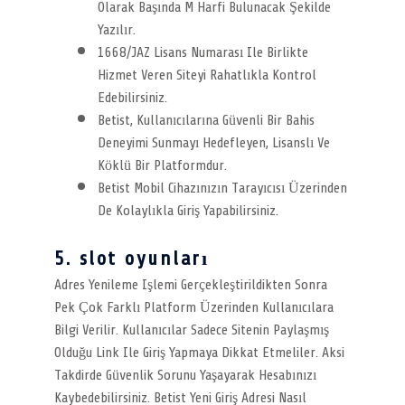
Olarak Başında M Harfi Bulunacak Şekilde
Yazılır.
1668/JAZ Lisans Numarası Ile Birlikte
Hizmet Veren Siteyi Rahatlıkla Kontrol
Edebilirsiniz.
Betist, Kullanıcılarına Güvenli Bir Bahis
Deneyimi Sunmayı Hedefleyen, Lisanslı Ve
Köklü Bir Platformdur.
Betist Mobil Cihazınızın Tarayıcısı Üzerinden
De Kolaylıkla Giriş Yapabilirsiniz.
5. slot oyunları
Adres Yenileme Işlemi Gerçekleştirildikten Sonra
Pek Çok Farklı Platform Üzerinden Kullanıcılara
Bilgi Verilir. Kullanıcılar Sadece Sitenin Paylaşmış
Olduğu Link Ile Giriş Yapmaya Dikkat Etmeliler. Aksi
Takdirde Güvenlik Sorunu Yaşayarak Hesabınızı
Kaybedebilirsiniz. Betist Yeni Giriş Adresi Nasıl