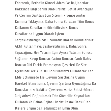
Ederseniz, Betist’in Güncel Adresi Ve Bağlantıları
Hakkında Bilgi Sahibi Olabilirsiniz. Betist Avantajlar
Ve Çevrim Şartları Için Sitenin Promosyonlar
Kısmına Tıklayınız. Daha Sonra Buradan Tüm Bonus
Kullanım Kurallarını Görebilirsiniz. Bonus
Kurallarına Uygun Olarak Işlem
Gerçekleştirdiğinizde Otomatik Olarak Bonuslarınızı
Aktif Kullanmaya Başlayabilirsiniz. Daha Sonra
Yapacağınız Her Yatırım Için Ayrıca Yatırım Bonusu
Sağlanır. Kayıp Bonusu, Casino Bonusu, Canlı Bahis
Bonusu Gibi Farklı Promosyon Çeşitleri De Site
Içerisinde Yer Alır. Bu Bonuslarınızı Kullanarak Kar
Elde Ettiğinizde Ise Çevrim Şartlarına Uygun
Hareket Etmelisiniz. Çevrim Şartına Uymadığınız Da
Bonuslarınızı Nakitte Çeviremezsiniz. Betist Güncel
Giriş Adresi Doğrulamak Için Güvenilir Kaynakları
Kullanın Ve Daima Orjinal Betist Resmi Sitesi Olan
Bizlere Erişim Sağladığınızdan Emin Olun.