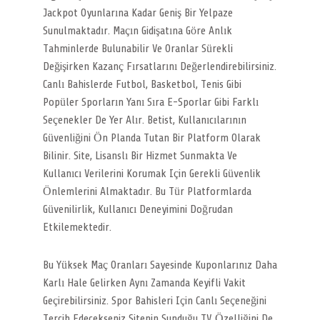
Jackpot Oyunlarına Kadar Geniş Bir Yelpaze
Sunulmaktadır. Maçın Gidişatına Göre Anlık
Tahminlerde Bulunabilir Ve Oranlar Sürekli
Değişirken Kazanç Fırsatlarını Değerlendirebilirsiniz.
Canlı Bahislerde Futbol, Basketbol, Tenis Gibi
Popüler Sporların Yanı Sıra E-Sporlar Gibi Farklı
Seçenekler De Yer Alır. Betist, Kullanıcılarının
Güvenliğini Ön Planda Tutan Bir Platform Olarak
Bilinir. Site, Lisanslı Bir Hizmet Sunmakta Ve
Kullanıcı Verilerini Korumak Için Gerekli Güvenlik
Önlemlerini Almaktadır. Bu Tür Platformlarda
Güvenilirlik, Kullanıcı Deneyimini Doğrudan
Etkilemektedir.
Bu Yüksek Maç Oranları Sayesinde Kuponlarınız Daha
Karlı Hale Gelirken Aynı Zamanda Keyifli Vakit
Geçirebilirsiniz. Spor Bahisleri Için Canlı Seçeneğini
Tercih Edecekseniz Sitenin Sunduğu TV Özelliğini De