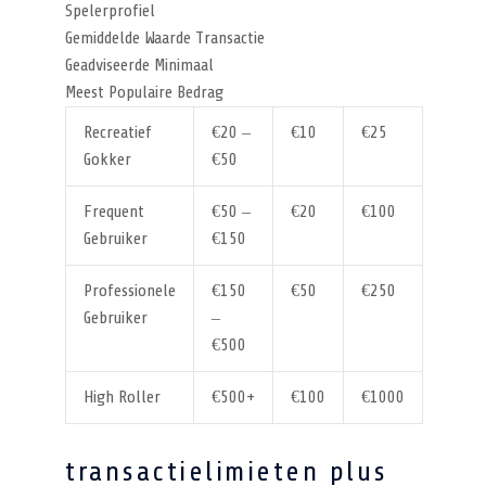
Spelerprofiel
Gemiddelde Waarde Transactie
Geadviseerde Minimaal
Meest Populaire Bedrag
Recreatief
€20 –
€10
€25
Gokker
€50
Frequent
€50 –
€20
€100
Gebruiker
€150
Professionele
€150
€50
€250
Gebruiker
–
€500
High Roller
€500+
€100
€1000
transactielimieten plus