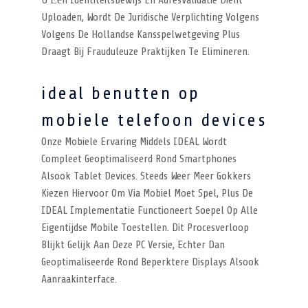
U Één Identiteitsbewijs En Adresvalidatie Dient
Uploaden, Wordt De Juridische Verplichting Volgens
Volgens De Hollandse Kansspelwetgeving Plus
Draagt Bij Frauduleuze Praktijken Te Elimineren.
ideal benutten op
mobiele telefoon devices
Onze Mobiele Ervaring Middels IDEAL Wordt
Compleet Geoptimaliseerd Rond Smartphones
Alsook Tablet Devices. Steeds Weer Meer Gokkers
Kiezen Hiervoor Om Via Mobiel Moet Spel, Plus De
IDEAL Implementatie Functioneert Soepel Op Alle
Eigentijdse Mobile Toestellen. Dit Procesverloop
Blijkt Gelijk Aan Deze PC Versie, Echter Dan
Geoptimaliseerde Rond Beperktere Displays Alsook
Aanraakinterface.