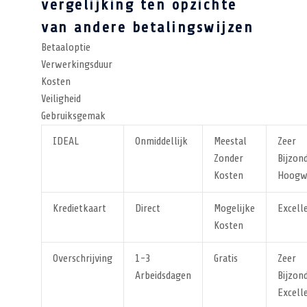
vergelijking ten opzichte
van andere betalingswijzen
Betaaloptie
Verwerkingsduur
Kosten
Veiligheid
Gebruiksgemak
IDEAL
Onmiddellijk
Meestal
Zeer
Zonder
Bijzon
Kosten
Hoogw
Kredietkaart
Direct
Mogelijke
Excell
Kosten
Overschrijving
1-3
Gratis
Zeer
Arbeidsdagen
Bijzon
Excell