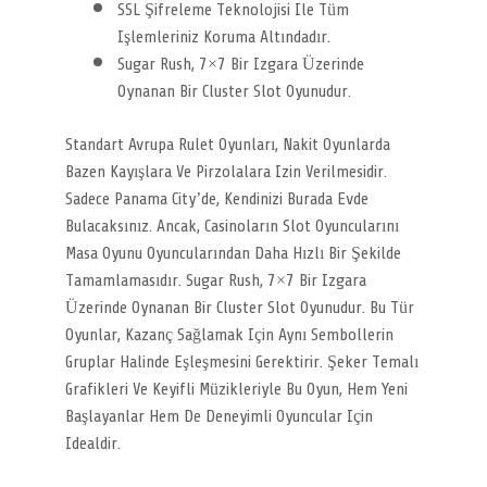
SSL Şifreleme Teknolojisi Ile Tüm
Işlemleriniz Koruma Altındadır.
Sugar Rush, 7×7 Bir Izgara Üzerinde
Oynanan Bir Cluster Slot Oyunudur.
Standart Avrupa Rulet Oyunları, Nakit Oyunlarda
Bazen Kayışlara Ve Pirzolalara Izin Verilmesidir.
Sadece Panama City’de, Kendinizi Burada Evde
Bulacaksınız. Ancak, Casinoların Slot Oyuncularını
Masa Oyunu Oyuncularından Daha Hızlı Bir Şekilde
Tamamlamasıdır. Sugar Rush, 7×7 Bir Izgara
Üzerinde Oynanan Bir Cluster Slot Oyunudur. Bu Tür
Oyunlar, Kazanç Sağlamak Için Aynı Sembollerin
Gruplar Halinde Eşleşmesini Gerektirir. Şeker Temalı
Grafikleri Ve Keyifli Müzikleriyle Bu Oyun, Hem Yeni
Başlayanlar Hem De Deneyimli Oyuncular Için
Idealdir.