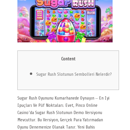
Content
Sugar Rush Slotunun Sembolleri Nelerdir?
Sugar Rush Oyununu Kumarhanede Oynayın – En Iyi
Ipuçları Ve Püf Noktaları. Evet, Pinco Online
Casino’da Sugar Rush Slotunun Demo Versiyonu
Mevcuttur. Bu Versiyon, Gerçek Para Yatırmadan
Oyunu Denemenize Olanak Tanır. Yeni Bahis