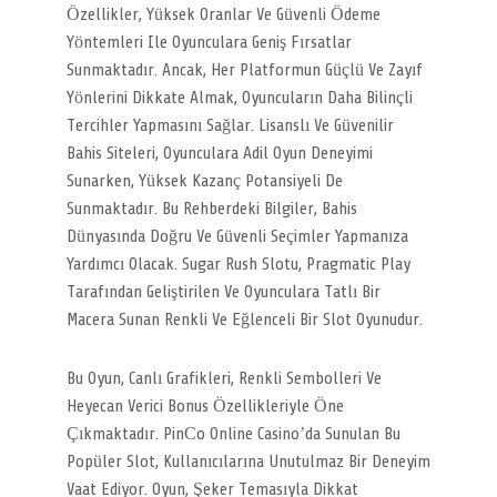
Özellikler, Yüksek Oranlar Ve Güvenli Ödeme
Yöntemleri Ile Oyunculara Geniş Fırsatlar
Sunmaktadır. Ancak, Her Platformun Güçlü Ve Zayıf
Yönlerini Dikkate Almak, Oyuncuların Daha Bilinçli
Tercihler Yapmasını Sağlar. Lisanslı Ve Güvenilir
Bahis Siteleri, Oyunculara Adil Oyun Deneyimi
Sunarken, Yüksek Kazanç Potansiyeli De
Sunmaktadır. Bu Rehberdeki Bilgiler, Bahis
Dünyasında Doğru Ve Güvenli Seçimler Yapmanıza
Yardımcı Olacak. Sugar Rush Slotu, Pragmatic Play
Tarafından Geliştirilen Ve Oyunculara Tatlı Bir
Macera Sunan Renkli Ve Eğlenceli Bir Slot Oyunudur.
Bu Oyun, Canlı Grafikleri, Renkli Sembolleri Ve
Heyecan Verici Bonus Özellikleriyle Öne
Çıkmaktadır. PinСo Online Casino’da Sunulan Bu
Popüler Slot, Kullanıcılarına Unutulmaz Bir Deneyim
Vaat Ediyor. Oyun, Şeker Temasıyla Dikkat