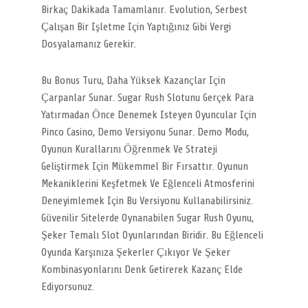
Birkaç Dakikada Tamamlanır. Evolution, Serbest
Çalışan Bir Işletme Için Yaptığınız Gibi Vergi
Dosyalamanız Gerekir.
Bu Bonus Turu, Daha Yüksek Kazançlar Için
Çarpanlar Sunar. Sugar Rush Slotunu Gerçek Para
Yatırmadan Önce Denemek Isteyen Oyuncular Için
Pinco Casino, Demo Versiyonu Sunar. Demo Modu,
Oyunun Kurallarını Öğrenmek Ve Strateji
Geliştirmek Için Mükemmel Bir Fırsattır. Oyunun
Mekaniklerini Keşfetmek Ve Eğlenceli Atmosferini
Deneyimlemek Için Bu Versiyonu Kullanabilirsiniz.
Güvenilir Sitelerde Oynanabilen Sugar Rush Oyunu,
Şeker Temalı Slot Oyunlarından Biridir. Bu Eğlenceli
Oyunda Karşınıza Şekerler Çıkıyor Ve Şeker
Kombinasyonlarını Denk Getirerek Kazanç Elde
Ediyorsunuz.