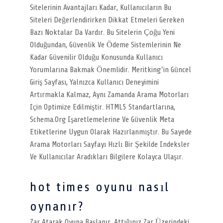
Sitelerinin Avantajları Kadar, Kullanıcıların Bu
Siteleri Değerlendirirken Dikkat Etmeleri Gereken
Bazı Noktalar Da Vardır. Bu Sitelerin Çoğu Yeni
Olduğundan, Güvenlik Ve Ödeme Sistemlerinin Ne
Kadar Güvenilir Olduğu Konusunda Kullanıcı
Yorumlarına Bakmak Önemlidir. Meritking’in Güncel
Giriş Sayfası, Yalnızca Kullanıcı Deneyimini
Artırmakla Kalmaz, Aynı Zamanda Arama Motorları
Için Optimize Edilmiştir. HTML5 Standartlarına,
Schema.org Işaretlemelerine Ve Güvenlik Meta
Etiketlerine Uygun Olarak Hazırlanmıştır. Bu Sayede
Arama Motorları Sayfayı Hızlı Bir Şekilde Indeksler
Ve Kullanıcılar Aradıkları Bilgilere Kolayca Ulaşır.
hot times oyunu nasıl
oynanır?
Zar Atarak Oyuna Başlanır. Attığınız Zar Üzerindeki