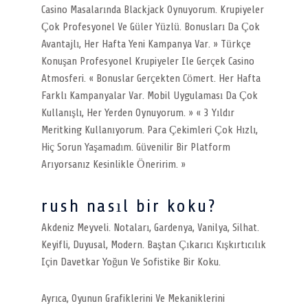
Casino Masalarında Blackjack Oynuyorum. Krupiyeler
Çok Profesyonel Ve Güler Yüzlü. Bonusları Da Çok
Avantajlı, Her Hafta Yeni Kampanya Var. » Türkçe
Konuşan Profesyonel Krupiyeler Ile Gerçek Casino
Atmosferi. « Bonuslar Gerçekten Cömert. Her Hafta
Farklı Kampanyalar Var. Mobil Uygulaması Da Çok
Kullanışlı, Her Yerden Oynuyorum. » « 3 Yıldır
Meritking Kullanıyorum. Para Çekimleri Çok Hızlı,
Hiç Sorun Yaşamadım. Güvenilir Bir Platform
Arıyorsanız Kesinlikle Öneririm. »
rush nasıl bir koku?
Akdeniz Meyveli. Notaları, Gardenya, Vanilya, Silhat.
Keyifli, Duyusal, Modern. Baştan Çıkarıcı Kışkırtıcılık
Için Davetkar Yoğun Ve Sofistike Bir Koku.
Ayrıca, Oyunun Grafiklerini Ve Mekaniklerini