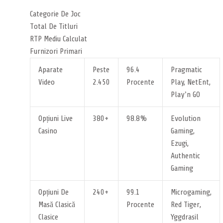
Categorie De Joc
Total De Titluri
RTP Mediu Calculat
Furnizori Primari
Aparate
Peste
96.4
Pragmatic
Video
2.450
Procente
Play, NetEnt,
Play’n GO
Opțiuni Live
380+
98.8%
Evolution
Casino
Gaming,
Ezugi,
Authentic
Gaming
Opțiuni De
240+
99.1
Microgaming,
Masă Clasică
Procente
Red Tiger,
Clasice
Yggdrasil