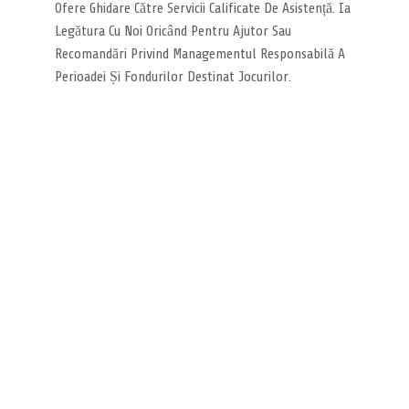
Ofere Ghidare Către Servicii Calificate De Asistență. Ia
Legătura Cu Noi Oricând Pentru Ajutor Sau
Recomandări Privind Managementul Responsabilă A
Perioadei Și Fondurilor Destinat Jocurilor.