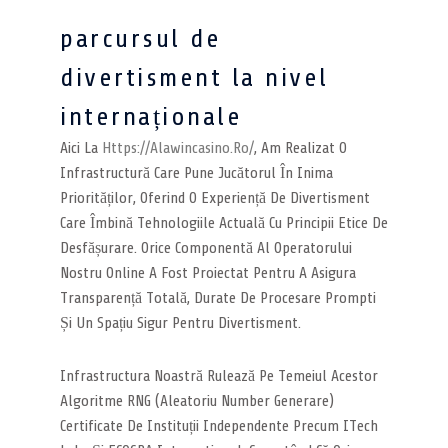
parcursul de
divertisment la nivel
internaționale
Aici La
Https://alawincasino.ro/
, Am Realizat O
Infrastructură Care Pune Jucătorul În Inima
Priorităților, Oferind O Experiență De Divertisment
Care Îmbină Tehnologiile Actuală Cu Principii Etice De
Desfășurare. Orice Componentă Al Operatorului
Nostru Online A Fost Proiectat Pentru A Asigura
Transparență Totală, Durate De Procesare Prompti
Și Un Spațiu Sigur Pentru Divertisment.
Infrastructura Noastră Rulează Pe Temeiul Acestor
Algoritme RNG (Aleatoriu Number Generare)
Certificate De Instituții Independente Precum ITech