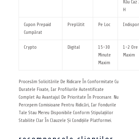
Rău Caz
H
Cupon Prepaid
Preplătit
Pe Loc
Indispon
Cumpărat
Crypto
Digital
15-30
1-2 Ore
Minute
Maxim
Maxim
Procesăm Solicitările De Ridicare În Conformitate Cu
Duratele Fixate, Iar Profilurile Autentificate
Complet Au Avantajul De Prioritate În Procesare. Nu
Percepem Comisioane Pentru Ridicări, Iar Fondurile
Tale Stau Mereu Disponibile Conform Stipulațiilor
Stabilite Clar În Clauzele Și Condițiile Platformei.