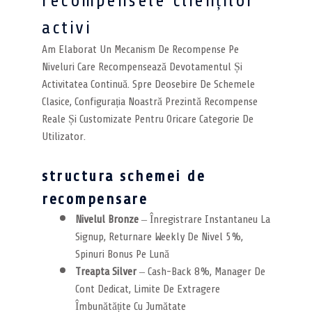
recompensele clienților
activi
Am Elaborat Un Mecanism De Recompense Pe
Niveluri Care Recompensează Devotamentul Și
Activitatea Continuă. Spre Deosebire De Schemele
Clasice, Configurația Noastră Prezintă Recompense
Reale Și Customizate Pentru Oricare Categorie De
Utilizator.
structura schemei de
recompensare
Nivelul Bronze
– Înregistrare Instantaneu La
Signup, Returnare Weekly De Nivel 5%,
Spinuri Bonus Pe Lună
Treapta Silver
– Cash-Back 8%, Manager De
Cont Dedicat, Limite De Extragere
Îmbunătățite Cu Jumătate