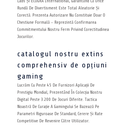
Labs Și ECOGRA International, Garantând Că Orice
Rundă De Divertisment Este Total Aleatorie Și
Corectă. Prezenta Autorizare Nu Constituie Doar O
Chestiune Formală – Reprezintă Confirmarea
Commitmentului Nostru Ferm Privind Corectitudinea
Jocurilor.
catalogul nostru extins
comprehensiv de opțiuni
gaming
Lucrăm Cu Peste 45 De Furnizori Aplicații De
Prestigiu Mondial, Prezentând În Colecția Nostru
Digital Peste 3.200 De Jocuri Diferite. Tactica
Noastră De Curație A Gamingului Se Bazează Pe
Parametri Riguroase De Standard, Cerere Și Rate
Competitive De Revenire Către Utilizator.