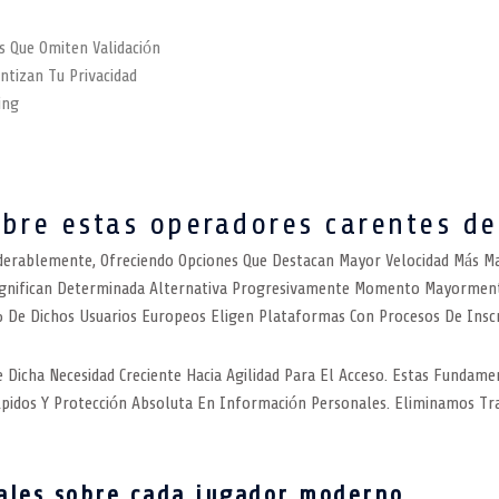
s Que Omiten Validación
tizan Tu Privacidad
ing
obre estas operadores carentes de
erablemente, Ofreciendo Opciones Que Destacan Mayor Velocidad Más Mayo
Significan Determinada Alternativa Progresivamente Momento Mayormente 
 De Dichos Usuarios Europeos Eligen Plataformas Con Procesos De Inscri
Dicha Necesidad Creciente Hacia Agilidad Para El Acceso. Estas Fundame
pidos Y Protección Absoluta En Información Personales. Eliminamos Tr
ales sobre cada jugador moderno