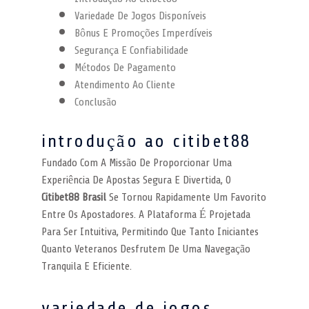
Variedade De Jogos Disponíveis
Bônus E Promoções Imperdíveis
Segurança E Confiabilidade
Métodos De Pagamento
Atendimento Ao Cliente
Conclusão
introdução ao citibet88
Fundado Com A Missão De Proporcionar Uma
Experiência De Apostas Segura E Divertida, O
Citibet88 Brasil
Se Tornou Rapidamente Um Favorito
Entre Os Apostadores. A Plataforma É Projetada
Para Ser Intuitiva, Permitindo Que Tanto Iniciantes
Quanto Veteranos Desfrutem De Uma Navegação
Tranquila E Eficiente.
variedade de jogos