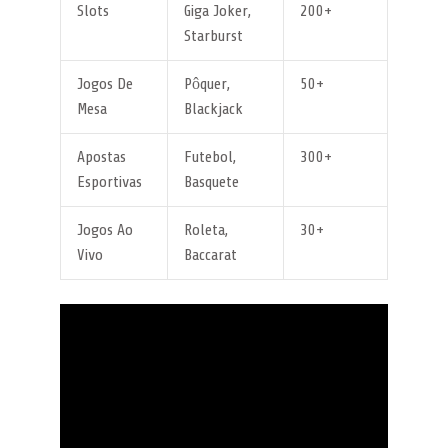
Slots
Giga Joker,
200+
Starburst
Jogos De
Pôquer,
50+
Mesa
Blackjack
Apostas
Futebol,
300+
Esportivas
Basquete
Jogos Ao
Roleta,
30+
Vivo
Baccarat