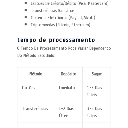
Cartões De Crédito/Débito (Visa, MasterCard)
Transferências Bancárias
Carteiras Eletrônicas (PayPal, Skrill)
Criptomoedas (Bitcoin, Ethereum)
tempo de processamento
O Tempo De Processamento Pode Variar Dependendo
Do Método Escolhido:
Método
Depósito
Saque
Cartões
Imediato
1-3 Dias
Úteis
Transferências
1-2 Dias
3-5 Dias
Úteis
Úteis