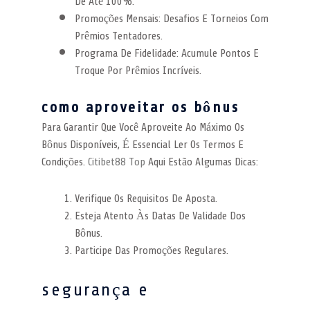
De Até 100%.
Promoções Mensais: Desafios E Torneios Com
Prêmios Tentadores.
Programa De Fidelidade: Acumule Pontos E
Troque Por Prêmios Incríveis.
como aproveitar os bônus
Para Garantir Que Você Aproveite Ao Máximo Os
Bônus Disponíveis, É Essencial Ler Os Termos E
Condições.
Citibet88 Top
Aqui Estão Algumas Dicas:
Verifique Os Requisitos De Aposta.
Esteja Atento Às Datas De Validade Dos
Bônus.
Participe Das Promoções Regulares.
segurança e