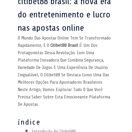
citibet88 brasil: a nova era
do entretenimento e lucro
nas apostas online
O Mundo Das Apostas Online Tem Se Transformado
Rapidamente, E O
Citibet88 Brasil
É Um Dos
Protagonistas Dessa Revolução. Com Uma
Plataforma Inovadora Que Combina Segurança,
Variedade De Jogos E Uma Experiência De Usuário
Inigualável, O Citibet88 Se Destaca Como Uma Das
Melhores Opções Para Apostadores Brasileiros.
Neste Artigo, Vamos Explorar Tudo O Que Você
Precisa Saber Sobre Esta Emocionante Plataforma
De Apostas.
índice
Introdução Ao Citibet88