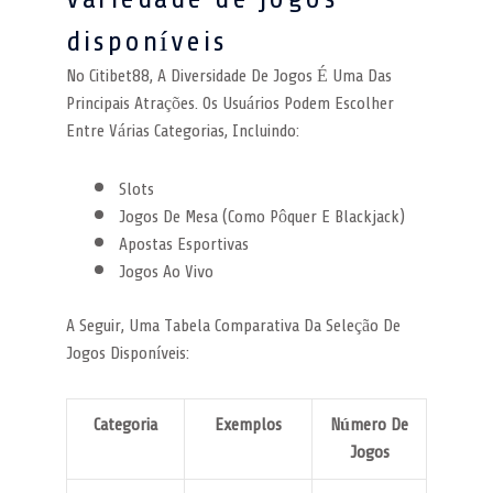
disponíveis
No Citibet88, A Diversidade De Jogos É Uma Das
Principais Atrações. Os Usuários Podem Escolher
Entre Várias Categorias, Incluindo:
Slots
Jogos De Mesa (como Pôquer E Blackjack)
Apostas Esportivas
Jogos Ao Vivo
A Seguir, Uma Tabela Comparativa Da Seleção De
Jogos Disponíveis:
Categoria
Exemplos
Número De
Jogos