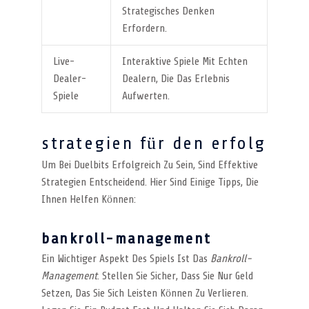
Strategisches Denken
Erfordern.
Live-
Interaktive Spiele Mit Echten
Dealer-
Dealern, Die Das Erlebnis
Spiele
Aufwerten.
strategien für den erfolg
Um Bei Duelbits Erfolgreich Zu Sein, Sind Effektive
Strategien Entscheidend. Hier Sind Einige Tipps, Die
Ihnen Helfen Können:
bankroll-management
Ein Wichtiger Aspekt Des Spiels Ist Das
Bankroll-
Management
. Stellen Sie Sicher, Dass Sie Nur Geld
Setzen, Das Sie Sich Leisten Können Zu Verlieren.