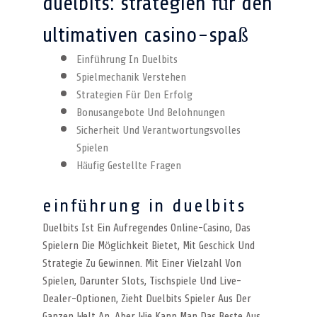
duelbits: strategien für den
ultimativen casino-spaß
Einführung In Duelbits
Spielmechanik Verstehen
Strategien Für Den Erfolg
Bonusangebote Und Belohnungen
Sicherheit Und Verantwortungsvolles
Spielen
Häufig Gestellte Fragen
einführung in duelbits
Duelbits Ist Ein Aufregendes Online-Casino, Das
Spielern Die Möglichkeit Bietet, Mit Geschick Und
Strategie Zu Gewinnen. Mit Einer Vielzahl Von
Spielen, Darunter Slots, Tischspiele Und Live-
Dealer-Optionen, Zieht Duelbits Spieler Aus Der
Ganzen Welt An. Aber Wie Kann Man Das Beste Aus