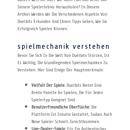
Seinem Spielerlebnis Herausholen? In Diesem
Artikel Werden Wir Die Verschiedenen Aspekte Von
Duelbits Erkunden Und Ihnen Tipps Geben, Wie Sie
Erfolgreich Spielen Können.
spielmechanik verstehen
Bevor Sie Sich In Die Welt Von Duelbits Stürzen, Ist
Es Wichtig, Die Grundlegenden Spielmechaniken Zu
Verstehen. Hier Sind Einige Der Hauptmerkmale:
Vielfalt Der Spiele:
Duelbits Bietet Eine
Breite Palette An Spielen, Die Für Jeden
Spielertyp Geeignet Sind.
Benutzerfreundliche Oberfläche:
Die
Plattform Ist Intuitiv Gestaltet, Sodass Auch
Neue Spieler Schnell Zurechtkommen.
Live-Dealer-Spiele:
Für Ein Authentisches