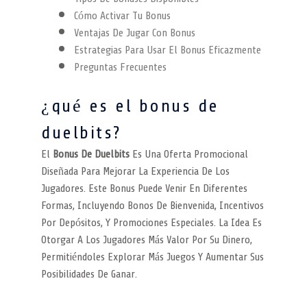
Cómo Activar Tu Bonus
Ventajas De Jugar Con Bonus
Estrategias Para Usar El Bonus Eficazmente
Preguntas Frecuentes
¿qué es el bonus de
duelbits?
El
Bonus De Duelbits
Es Una Oferta Promocional
Diseñada Para Mejorar La Experiencia De Los
Jugadores. Este Bonus Puede Venir En Diferentes
Formas, Incluyendo Bonos De Bienvenida, Incentivos
Por Depósitos, Y Promociones Especiales. La Idea Es
Otorgar A Los Jugadores Más Valor Por Su Dinero,
Permitiéndoles Explorar Más Juegos Y Aumentar Sus
Posibilidades De Ganar.