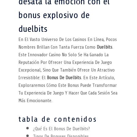
desata la emoción con el
bonus explosivo de
duelbits
En El Vasto Universo De Los Casinos En Línea, Pocos
Nombres Brillan Con Tanta Fuerza Como
Duelbits
.
Este Innovador Casino No Solo Se Ha Ganado La
Reputación Por Ofrecer Una Experiencia De Juego
Excepcional, Sino Que También Ofrece Un Atractivo
Irresistible: El
Bonus De Duelbits
. En Este Artículo,
Exploraremos Cómo Este Bonus Puede Transformar
Tu Experiencia De Juego Y Hacer Que Cada Sesión Sea
Más Emocionante.
tabla de contenidos
¿Qué Es El Bonus De Duelbits?
Tipos De Bonuses Disponibles