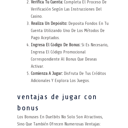
Verifica Tu Cuenta:
Completa El Proceso De
Verificación Según Las Instrucciones Del
Casino.
Realiza Un Depósito:
Deposita Fondos En Tu
Cuenta Utilizando Uno De Los Métodos De
Pago Aceptados.
Ingresa El Código De Bonus:
Si Es Necesario,
Ingresa El Código Promocional
Correspondiente Al Bonus Que Deseas
Activar.
Comienza A Jugar:
Disfruta De Tus Créditos
Adicionales Y Explora Los Juegos.
ventajas de jugar con
bonus
Los Bonuses En Duelbits No Solo Son Atractivos,
Sino Que También Ofrecen Numerosas Ventajas: