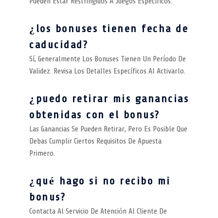
Pueden Estar Restringidos A Juegos Específicos.
¿los bonuses tienen fecha de
caducidad?
Sí, Generalmente Los Bonuses Tienen Un Período De
Validez. Revisa Los Detalles Específicos Al Activarlo.
¿puedo retirar mis ganancias
obtenidas con el bonus?
Las Ganancias Se Pueden Retirar, Pero Es Posible Que
Debas Cumplir Ciertos Requisitos De Apuesta
Primero.
¿qué hago si no recibo mi
bonus?
Contacta Al Servicio De Atención Al Cliente De