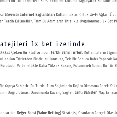
ımları Bu Tür Tehditlere Karşı Etkili Bir Koruma Sağlayarak Kullanıcılar
Ise
Güvenilir Internet Bağlantıları
Kullanmaktır. Ortak Wi-Fi Ağları Üzeri
 Tercih Edilmelidir. Tüm Bu Adımların Titizlikle Uygulanması, 1x Bet 
ratejileri 1x bet üzerinde
 Dikkat Çeken Bir Platformdur.
Farklı Bahis Türleri
, Kullanıcıların Ilg
Kullanılan Türlerden Biridir. Kullanıcılar, Tek Bir Sonuca Bahis Yaparak 
Kuruludur Ve Genellikle Daha Yüksek Kazanç Potansiyeli Sunar. Bu Tür 
ir Yapıya Sahiptir. Bu Türde, Tüm Seçimlerin Doğru Olmasına Gerek Yokt
kisinin Doğru Olması Durumunda Kazanç Sağlar.
Canlı Bahisler
, Maç Esnası
nahtarıdır.
Değer Bahsi (value Betting)
Stratejisi, Oranların Gerçek Olası