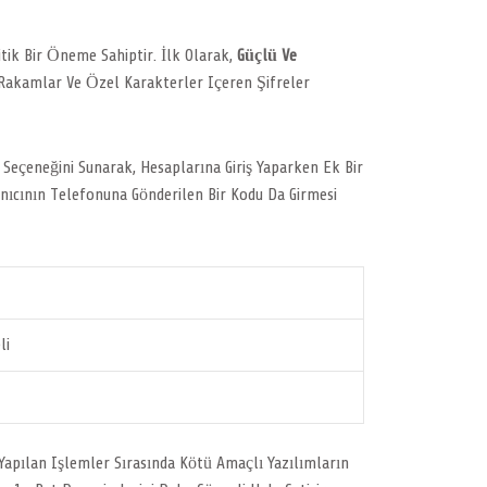
itik Bir Öneme Sahiptir. İlk Olarak,
Güçlü Ve
 Rakamlar Ve Özel Karakterler Içeren Şifreler
k Seçeneğini Sunarak, Hesaplarına Giriş Yaparken Ek Bir
nıcının Telefonuna Gönderilen Bir Kodu Da Girmesi
li
Yapılan Işlemler Sırasında Kötü Amaçlı Yazılımların