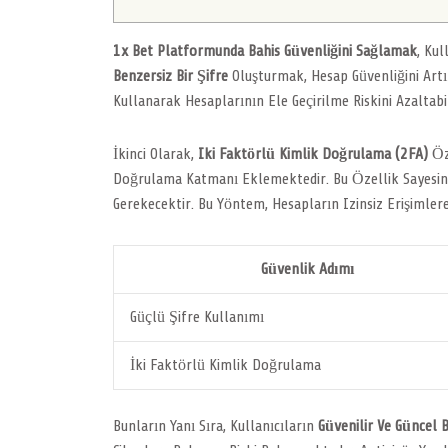
1x Bet Platformunda Bahis Güvenliğini Sağlamak
, Kul
Benzersiz Bir Şifre
Oluşturmak, Hesap Güvenliğini Artı
Kullanarak Hesaplarının Ele Geçirilme Riskini Azaltabil
İkinci Olarak,
Iki Faktörlü Kimlik Doğrulama (2FA)
Öze
Doğrulama Katmanı Eklemektedir. Bu Özellik Sayesinde
Gerekecektir. Bu Yöntem, Hesapların Izinsiz Erişimler
Güvenlik Adımı
Güçlü Şifre Kullanımı
İki Faktörlü Kimlik Doğrulama
Bunların Yanı Sıra, Kullanıcıların
Güvenilir Ve Güncel B