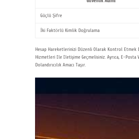
Güvenlik Adımı
Güçlü Şifre
İki Faktörlü Kimlik Doğrulama
Hesap Hareketlerinizi Düzenli Olarak Kontrol Etmek 
Hizmetleri Ile Iletişime Geçmelisiniz. Ayrıca, E-Posta 
Dolandırıcılık Amacı Taşır.