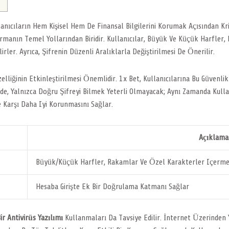
lanıcıların Hem Kişisel Hem De Finansal Bilgilerini Korumak Açısından Kr
rmanın Temel Yollarından Biridir. Kullanıcılar, Büyük Ve Küçük Harfler,
irler. Ayrıca, Şifrenin Düzenli Aralıklarla Değiştirilmesi De Önerilir.
lliğinin Etkinleştirilmesi Önemlidir. 1x Bet, Kullanıcılarına Bu Güvenli
, Yalnızca Doğru Şifreyi Bilmek Yeterli Olmayacak; Aynı Zamanda Kulla
e Karşı Daha Iyi Korunmasını Sağlar.
Açıklama
Büyük/küçük Harfler, Rakamlar Ve Özel Karakterler Içerme
Hesaba Girişte Ek Bir Doğrulama Katmanı Sağlar
ir Antivirüs Yazılımı
Kullanmaları Da Tavsiye Edilir. İnternet Üzerinden 