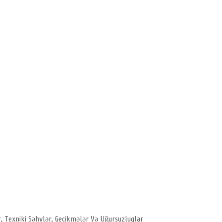
, Texniki Səhvlər, Gecikmələr Və Uğursuzluqlar