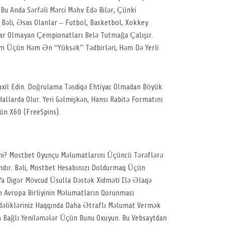
 Bu Anda Sərfəli Mərci Məhv Edə Bilər, Çünki
 Bəli, Əsas Olanlar – Futbol, Basketbol, Xokkey
lyar Olmayan Çempionatları Belə Tutmağa Çalışır.
izam Üçün Həm Ən “yüksək” Tədbirləri, Həm Də Yerli
Daxil Edin. Doğrulama Təsdiqə Ehtiyac Olmadan Böyük
llarda Olur. Yeri Gəlmişkən, Hansı Rabitə Formatını
ün X60 (FreeSpins).
rmi? Mostbet Oyunçu Məlumatlarını Üçüncü Tərəflərə
dır. Bəli, Mostbet Hesabınızı Doldurmaq Üçün
 Ya Digər Mövcud Üsulla Dəstək Xidməti Ilə Əlaqə
n Avropa Birliyinin Məlumatların Qorunması
Öhdəlikləriniz Haqqında Daha Ətraflı Məlumat Vermək
zla Bağlı Yeniləmələr Üçün Bunu Oxuyun. Bu Vebsaytdan