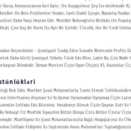
ər Varsa, Amansızcasına Geri Qalır. Ən Xoşagəlməz Şey Isə Gecikmədir Ki,
stBet-Də Belə Problemlər Yoxdur, Canlı Stabil Işləyir, Nasazlıq Yoxdur.
bəliləri Daha Yaxşı Heyran Edir. MostBet Nəhənglərlə Birlikdə Ən Popu
eyil, Çox Xoş Bir Rəsm Ilə Ayrı Bir Xəttdir. Üstəlik, Hər Bir Fərdi Int
adan Keçməlisiniz – Şəxsiyyəti Təsdiq Edən Sənədin Nömrəsini Profilə 
tək Daha Güclü Şəxsiyyət Sübutu Tələb Edə Bilər, Lakin Bu, Çox Nadir Ha
rbaycan Dilindədir. İdman Mərcləri Üçün Oyun Ölçüsü X5, Kazinolar Üç
stünlükləri
bləği Risk Edin. Mostbet Şəxsi Məlumatlarla Təmin Etmək Təhlükəsizdi
nın Interfeysinə Alışması Və Ya Qumar Oynamadan Oynamaq Üçün Lazım
səsindən Istifadə Edə Bilərsiniz. Hesabınızı Silmək Üçün Qaynar Xətt Və
. Bu Vebsayt Öz Məxfilik Siyasətini Bütün Dünya Üzrə Bütün Üzvlər Üçü
ləmişdir. Məxfiliyiniz Və Şəxsi Məlumatlarınızla Bağlı Hüquqlarınız Və 
ilərdən Istifadə Etdiyimiz Və Saytımızda Hansı Məlumatları Topladığımı