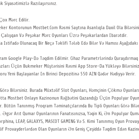
 Siyasətimizlə Razılaşırsınız.
ox Mərc Edilir.
r Kontorunun Mostbet.com Rəsmi Saytına Asanlıqla Daxil Ola Bilərsini
 Çalışqan Və Peşəkar Mərc Oyunları Üzrə Peşəkarlardan Ibarətdir.
 Istifadə Olunacaq Bir Neçə Təklifi Tələb Edə Bilər Və Hamısı Aşağıdakı
oqram Google Play-Də Təqdim Edilmir. Cihaz Parametrlərində Quraşdı
ihazları Üçün Bukmeker Müştərisini Rəsmi App Store-Da Yükləyə Bilərsini
u Yeni Başlayanlar In Birinci Depozitinə 550 AZN Qədər Hədiyyə Verir.
Görə Bilərsiniz. Burada Müxtəlif Slot Oyunları, Həmçinin Çökmə Oyunla
Hətta Mostbet Onlayn Kazinonun Rəğbətini Qazandığı Üçün Populyar Oyun
. Bütün Tanınmış Proqram Təminatçılarında Bu Tipli Oyunları Görə Bilər
. Əgər Arıt Qumar Oyunlarının Fanatısınızsa, Yəqin Ki, Ən Populyar Quma
orphina, LEAP, GALAXYS, MASCOT GAMING Və S. Kimi Tanınmış Oyun Provayde
f Provayderlərdən Olan Oyunların Ən Geniş Çeşiddə Təqdim Edən Kazinol